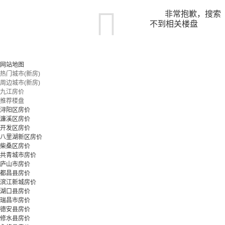
非常抱歉，搜索
不到相关楼盘
您可以尝试扩大搜索范围，或更改搜索关键词
网站地图
热门城市(新房)
周边城市(新房)
立即预约
九江房价
推荐楼盘
浔阳区房价
濂溪区房价
开发区房价
八里湖新区房价
柴桑区房价
共青城市房价
庐山市房价
都昌县房价
滨江新城房价
湖口县房价
瑞昌市房价
德安县房价
修水县房价