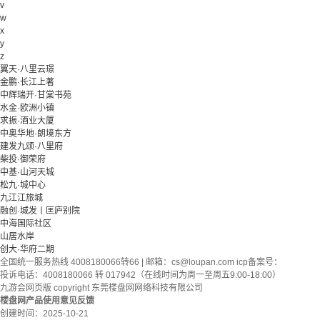
v
w
x
y
z
翼天·八里云璟
金鹏·长江上著
中辉瑞开·甘棠书苑
水金·欧洲小镇
求振·酒业大厦
中奥华地·朗境东方
建发九颂·八里府
柴投·御荣府
中基·山河天城
松九·城中心
九江江旅城
融创·城发丨匡庐别院
中海国际社区
山居水岸
创大·华府二期
全国统一服务热线 4008180066转66 | 邮箱：
cs@loupan.com
icp备案号：
投诉电话：4008180066 转 017942（在线时间为周一至周五9:00-18:00）
九游会网页版 copyright 东莞楼盘网网络科技有限公司
楼盘网产品使用意见反馈
创建时间：
2025-10-21