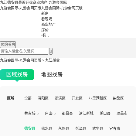
九江德安县最近开盘商业地产-九游会国际
九游会国际-九游会网页版
九游会国际-九游会网页版
新房
看现场
商业地产
房价
楼讯
预约看房

九游会国际-九游会网页版
>
九江楼盘
区域找房
地图找房
区域
全部
浔阳区
濂溪区
开发区
八里湖新区
柴桑区
共青城市
庐山市
都昌县
滨江新城
湖口县
瑞昌市
德安县
修水县
永修县
彭泽县
武宁县
宜春市