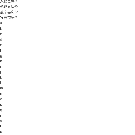
永修县房价
彭泽县房价
武宁县房价
宜春市房价
a
b
c
d
e
f
g
h
i
j
k
l
m
n
o
p
q
r
s
t
u