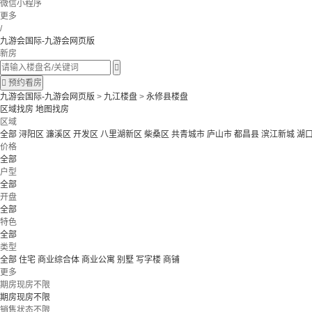
微信小程序
更多
/
九游会国际-九游会网页版
新房


预约看房
九游会国际-九游会网页版
>
九江楼盘
>
永修县楼盘
区域找房
地图找房
区域
全部
浔阳区
濂溪区
开发区
八里湖新区
柴桑区
共青城市
庐山市
都昌县
滨江新城
湖
价格
全部
户型
全部
开盘
全部
特色
全部
类型
全部
住宅
商业综合体
商业公寓
别墅
写字楼
商铺
更多
期房现房不限
期房现房不限
销售状态不限