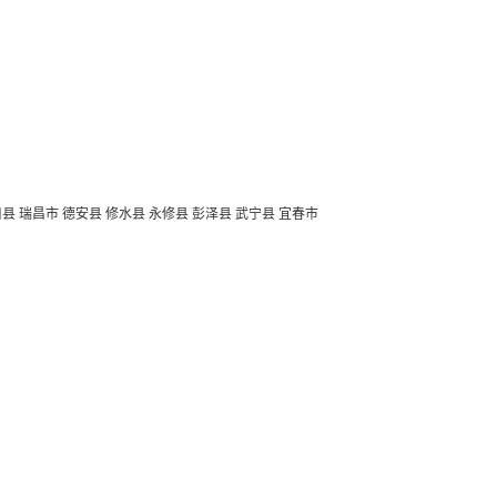
口县
瑞昌市
德安县
修水县
永修县
彭泽县
武宁县
宜春市