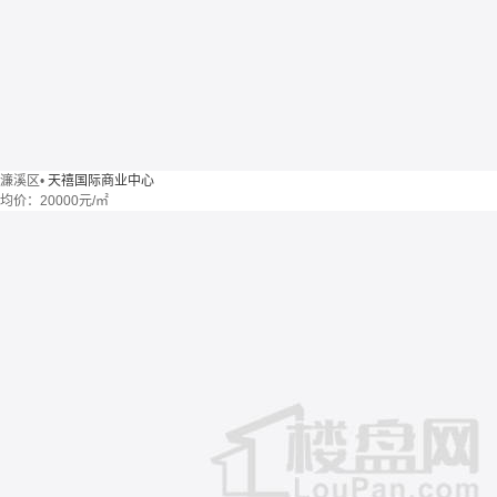
濂溪区
•
天禧国际商业中心
均价：
20000元/㎡