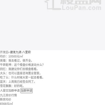
开发区
•
建发九颂·八里府
均价：
10500元/㎡
英雄：我去看过，很齐全。
牛转乾坤：这个楼盘价格波动大么？
回忆：我建议你们去楼盘看看。
大头：也可以直接咨询置业管家。
吃了么：什么时候大家一起去看看。
蓝天：上周我已经签合同了。
雪花飘飘：好的呢。
人提交加群申请
加群申请
九江房价行情
新房均价
6568
元/㎡