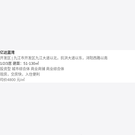
亿达蓝湾
开发区 | 九江市开发区九江大道以北，抗洪大道以东，浔阳西路以南
1/2/3居
建面：51-130㎡
投资型
城市综合体
商业商铺
商业综合体
现房，交房快，入住便利
均价
4800
元/㎡