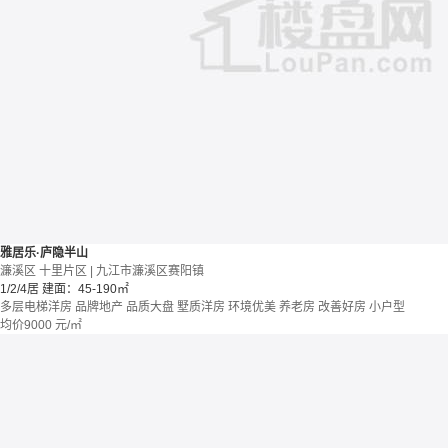
雅居乐·庐隐半山
濂溪区 十里片区 | 九江市濂溪区赛阳镇
1/2/4居
建面：45-190㎡
多层电梯洋房
品牌地产
品质大盘
墅质洋房
环境优美
养老房
改善好房
小户型
均价
9000
元/㎡