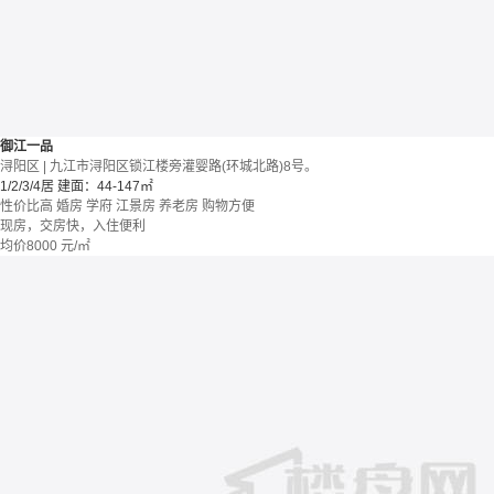
御江一品
浔阳区 | 九江市浔阳区锁江楼旁灌婴路(环城北路)8号。
1/2/3/4居
建面：44-147㎡
性价比高
婚房
学府
江景房
养老房
购物方便
现房，交房快，入住便利
均价
8000
元/㎡