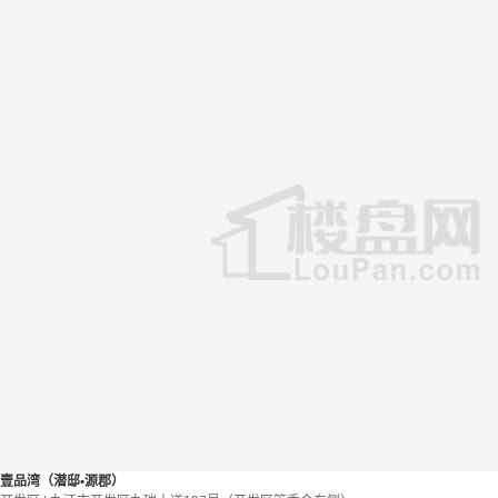
壹品湾（潜邸•源郡）