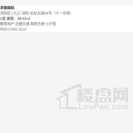
求振国际
浔阳区 | 九江·浔阳·长虹大道94号（十一中旁）
1居
建面：39-42㎡
教育地产
迅捷交通
购物方便
小户型
均价
17000
元/㎡