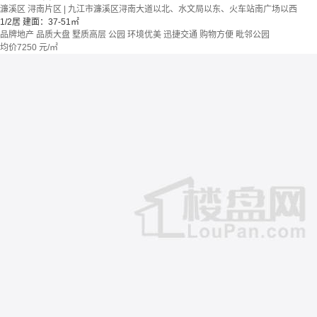
濂溪区 浔南片区 | 九江市濂溪区浔南大道以北、水文局以东、火车站南广场以西
1/2居
建面：37-51㎡
品牌地产
品质大盘
墅质高层
公园
环境优美
迅捷交通
购物方便
毗邻公园
均价
7250
元/㎡