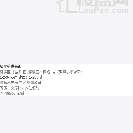
极地盛世名都
濂溪区 十里片区 | 濂溪区木樨路1号（双峰小学对面）
1/2/3/4/5居
建面：1-288㎡
教育地产
养老房
毗邻公园
现房，交房快，入住便利
均价
8500
元/㎡