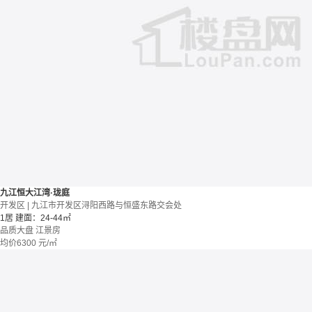
九江恒大江湾·珑庭
开发区 | 九江市开发区浔阳西路与恒盛东路交会处
1居
建面：24-44㎡
品质大盘
江景房
均价
6300
元/㎡