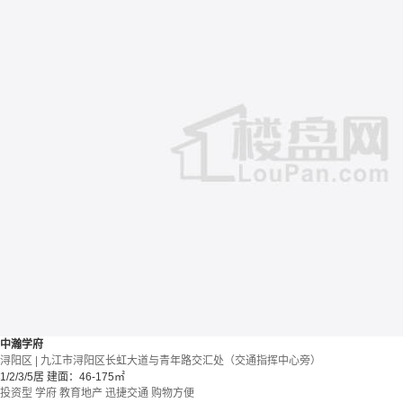
中瀚学府
浔阳区 | 九江市浔阳区长虹大道与青年路交汇处（交通指挥中心旁）
1/2/3/5居
建面：46-175㎡
投资型
学府
教育地产
迅捷交通
购物方便