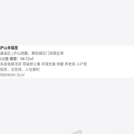
庐山幸福里
濂溪区 | 庐山西麓，赛阳镇石门涧景区旁
1/2居
建面：58-72㎡
多层电梯洋房
带装修公寓
环境优美
供暖
养老房
小户型
现房，交房快，入住便利
均价
8000
元/㎡