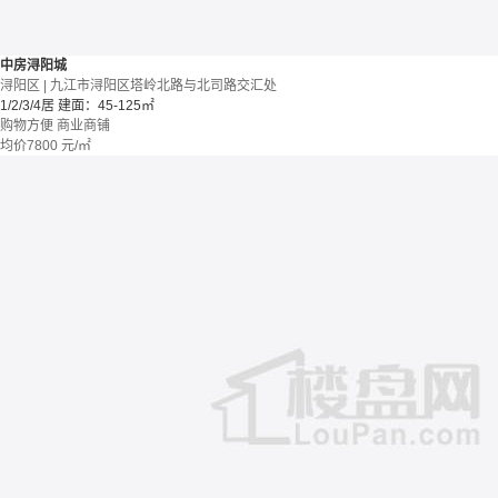
中房浔阳城
浔阳区 | 九江市浔阳区塔岭北路与北司路交汇处
1/2/3/4居
建面：45-125㎡
购物方便
商业商铺
均价
7800
元/㎡