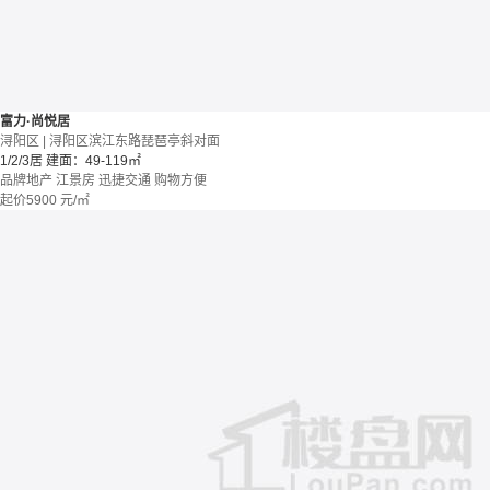
富力·尚悦居
浔阳区 | 浔阳区滨江东路琵琶亭斜对面
1/2/3居
建面：49-119㎡
品牌地产
江景房
迅捷交通
购物方便
起价
5900
元/㎡