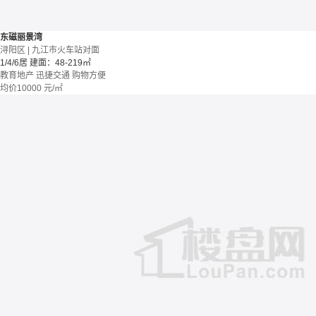
东磁丽景湾
浔阳区 | 九江市火车站对面
1/4/6居
建面：48-219㎡
教育地产
迅捷交通
购物方便
均价
10000
元/㎡