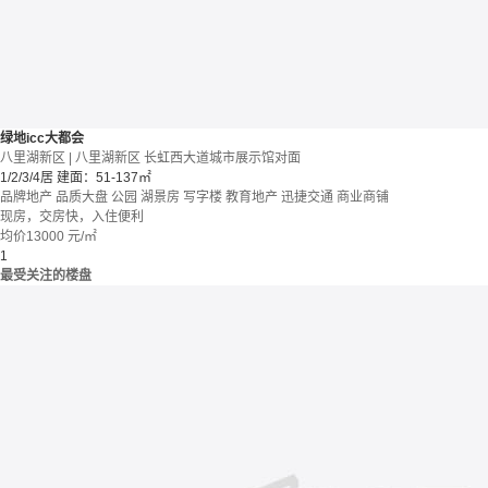
绿地icc大都会
八里湖新区 | 八里湖新区 长虹西大道城市展示馆对面
1/2/3/4居
建面：51-137㎡
品牌地产
品质大盘
公园
湖景房
写字楼
教育地产
迅捷交通
商业商铺
现房，交房快，入住便利
均价
13000
元/㎡
1
最受关注的楼盘