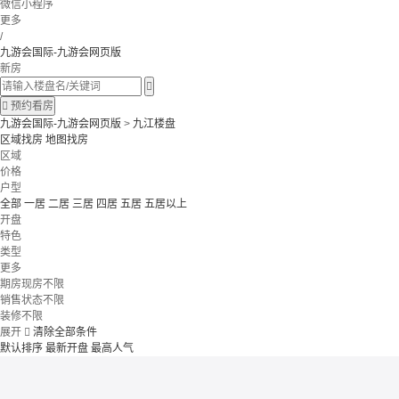
微信小程序
更多
/
九游会国际-九游会网页版
新房


预约看房
九游会国际-九游会网页版
>
九江楼盘
区域找房
地图找房
区域
价格
户型
全部
一居
二居
三居
四居
五居
五居以上
开盘
特色
类型
更多
期房现房不限
销售状态不限
装修不限
展开

清除全部条件
默认排序
最新开盘
最高人气