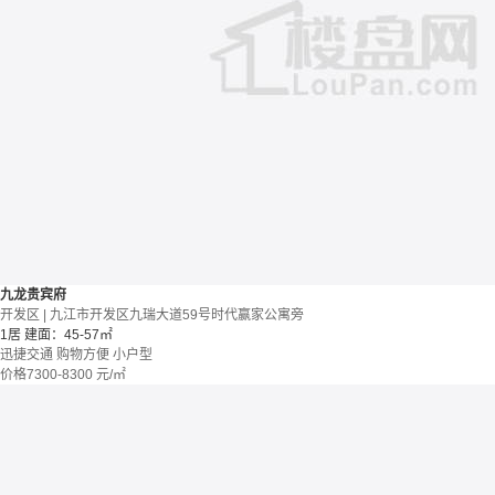
九龙贵宾府
开发区 | 九江市开发区九瑞大道59号时代赢家公寓旁
1居
建面：45-57㎡
迅捷交通
购物方便
小户型
价格
7300-8300
元/㎡