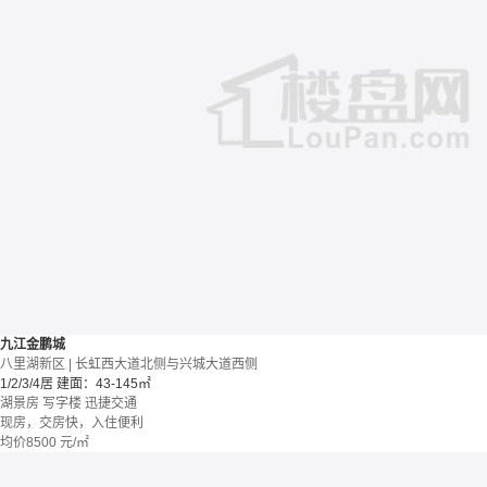
九江金鹏城
八里湖新区 | 长虹西大道北侧与兴城大道西侧
1/2/3/4居
建面：43-145㎡
湖景房
写字楼
迅捷交通
现房，交房快，入住便利
均价
8500
元/㎡