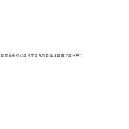
口县
瑞昌市
德安县
修水县
永修县
彭泽县
武宁县
宜春市