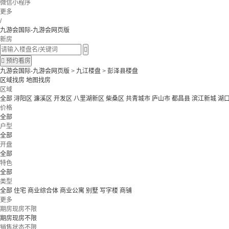
微信小程序
更多
/
九游会国际-九游会网页版
新房


预约看房
九游会国际-九游会网页版
>
九江楼盘
>
彭泽县楼盘
区域找房
地图找房
区域
全部
浔阳区
濂溪区
开发区
八里湖新区
柴桑区
共青城市
庐山市
都昌县
滨江新城
湖
价格
全部
户型
全部
开盘
全部
特色
全部
类型
全部
住宅
商业综合体
商业公寓
别墅
写字楼
商铺
更多
期房现房不限
期房现房不限
销售状态不限