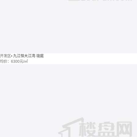
开发区
•
九江恒大江湾·珑庭
均价：
6300元/㎡