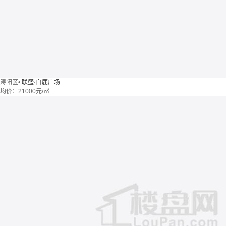
浔阳区
•
联盛·白鹿广场
均价：
21000元/㎡