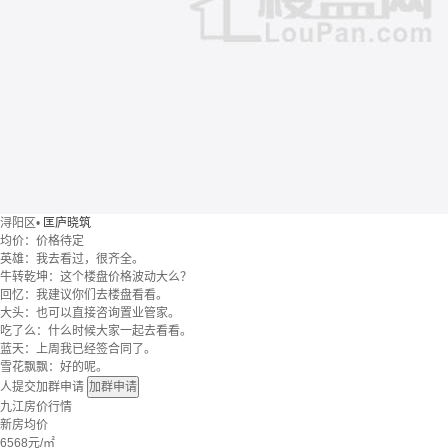
浔阳区
•
匡庐晓筑
均价：
价格待定
英雄：我去看过，很齐全。
牛转乾坤：这个楼盘价格波动大么？
回忆：我建议你们去楼盘看看。
大头：也可以直接咨询置业管家。
吃了么：什么时候大家一起去看看。
蓝天：上周我已经签合同了。
雪花飘飘：好的呢。
人提交加群申请
加群申请
九江房价行情
新房均价
6568
元/㎡