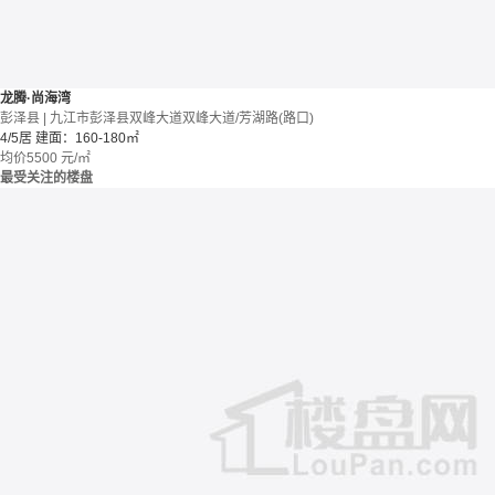
龙腾·尚海湾
彭泽县 | 九江市彭泽县双峰大道双峰大道/芳湖路(路口)
4/5居
建面：160-180㎡
均价
5500
元/㎡
最受关注的楼盘