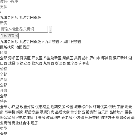
微信小程序
更多
/
九游会国际-九游会网页版
新房


预约看房
九游会国际-九游会网页版
>
九江楼盘
>
湖口县楼盘
区域找房
地图找房
区域
全部
浔阳区
濂溪区
开发区
八里湖新区
柴桑区
共青城市
庐山市
都昌县
滨江新城
湖
口县
瑞昌市
德安县
修水县
永修县
彭泽县
武宁县
宜春市
价格
全部
户型
全部
开盘
全部
特色
全部
小户型
改善好房
优惠楼盘
近期交房
公园
城市综合体
环境优美
供暖
学府
湖景
房
写字楼
婚房
墅质高层
墅质洋房
品质大盘
性价比高
投资型
游乐园
品牌地产
带装
修公寓
多层电梯洋房
江景房
教育地产
养老房
带装修
迅捷交通
购物方便
毗邻公园
商
业商铺
商业综合体
现房
类型
全部