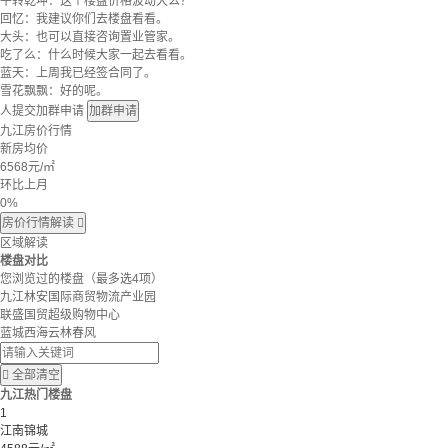
牛转乾坤：这个楼盘价格波动大么？
回忆：我建议你们去楼盘看看。
大头：也可以直接咨询置业管家。
吃了么：什么时候大家一起去看看。
蓝天：上周我已经签合同了。
雪花飘飘：好的呢。
人提交加群申请
加群申请
九江房价行情
新房均价
6568
元/㎡
环比上月
0%
房价行情解读

区域解读
楼盘对比
您浏览过的楼盘
（最多选4项）
九江林安国际商贸物流产业园
联盛国贸超级购物中心
蓝城西海云林春风

全部清空
九江热门楼盘
1
江南锦城