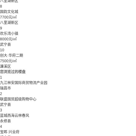
八里湖新区
8
国韵文化城
7700元/㎡
八里湖新区
9
欢乐湾小镇
8000元/㎡
武宁县
10
创大·华府二期
7500元/㎡
濂溪区
您浏览过的楼盘
1
九江林安国际商贸物流产业园
瑞昌市
2
联盛国贸超级购物中心
武宁县
3
蓝城西海云林春风
永修县
4
宝晖·兴业府