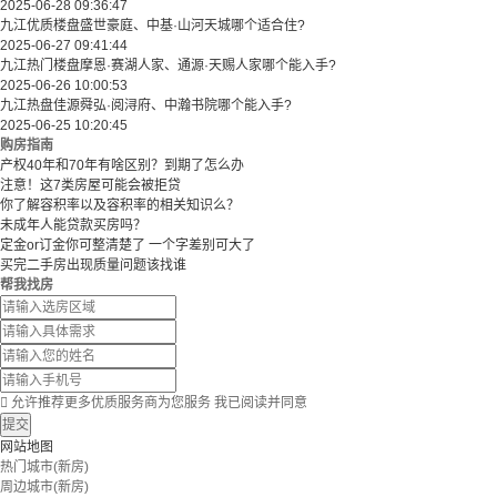
2025-06-28 09:36:47
九江优质楼盘盛世豪庭、中基·山河天城哪个适合住?
2025-06-27 09:41:44
九江热门楼盘摩恩·赛湖人家、通源·天赐人家哪个能入手?
2025-06-26 10:00:53
九江热盘佳源舜弘·阅浔府、中瀚书院哪个能入手?
2025-06-25 10:20:45
购房指南
产权40年和70年有啥区别？到期了怎么办
注意！这7类房屋可能会被拒贷
你了解容积率以及容积率的相关知识么？
未成年人能贷款买房吗？
定金or订金你可整清楚了 一个字差别可大了
买完二手房出现质量问题该找谁
帮我找房

允许推荐更多优质服务商为您服务
我已阅读并同意
提交
网站地图
热门城市(新房)
周边城市(新房)