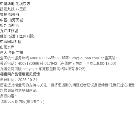
中奥华地·朗境东方
建发九颂·八里府
柴投·御荣府
中基·山河天城
松九·城中心
九江江旅城
融创·城发丨匡庐别院
中海国际社区
山居水岸
创大·华府二期
全国统一服务热线 4008180066转66 | 邮箱：
cs@loupan.com
icp备案号：
投诉电话：4008180066 转 017942（在线时间为周一至周五9:00-18:00）
九游会网页版 copyright 东莞楼盘网网络科技有限公司
楼盘网产品使用意见反馈
创建时间：
2025-10-21
感谢您对楼盘网的支持与关注，请将您遇到的问题或者建议反馈给我们,我们虚心接受
您最诚挚的意见和建议。
反馈内容
*