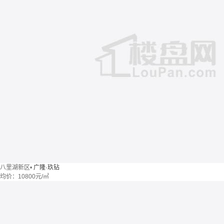
八里湖新区
•
广隆·玖钻
均价：
10800元/㎡