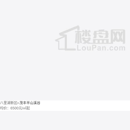
八里湖新区
•
茂丰半山溪谷
均价：
6500元/㎡起