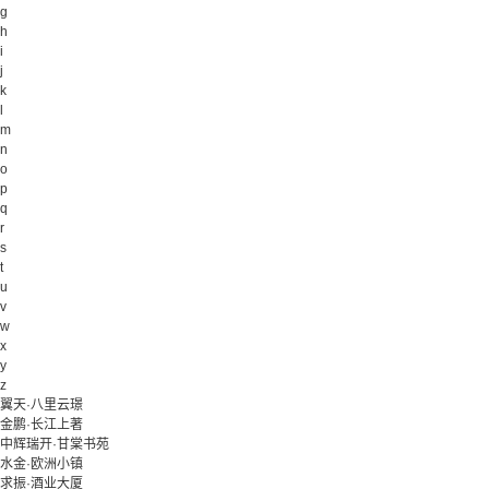
g
h
i
j
k
l
m
n
o
p
q
r
s
t
u
v
w
x
y
z
翼天·八里云璟
金鹏·长江上著
中辉瑞开·甘棠书苑
水金·欧洲小镇
求振·酒业大厦