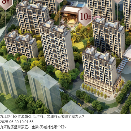
九江热门盘佳源舜弘·阅浔府、文澜府云著哪个潜力大?
2025-06-30 10:01:55
九江购房盛世豪庭、宝梁·天樾对比哪个好?