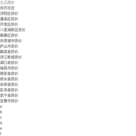
九江房价
推荐楼盘
浔阳区房价
濂溪区房价
开发区房价
八里湖新区房价
柴桑区房价
共青城市房价
庐山市房价
都昌县房价
滨江新城房价
湖口县房价
瑞昌市房价
德安县房价
修水县房价
永修县房价
彭泽县房价
武宁县房价
宜春市房价
a
b
c
d
e
f