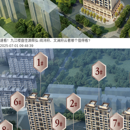
速看！九江楼盘佳源舜弘·阅浔府、文澜府云著哪个值得看?
2025-07-01 09:48:39