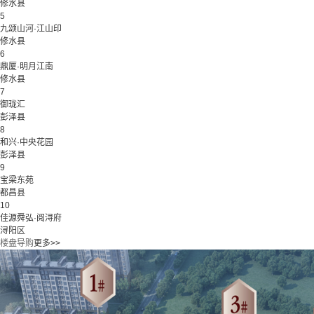
修水县
5
九颂山河·江山印
修水县
6
鼎厦·明月江南
修水县
7
御珑汇
彭泽县
8
和兴·中央花园
彭泽县
9
宝梁东苑
都昌县
10
佳源舜弘·阅浔府
浔阳区
楼盘导购
更多>>