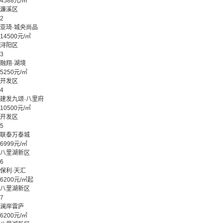
4588元/㎡
濂溪区
2
亚琦·城央尚品
14500元/㎡
浔阳区
3
融翔·湖境
5250元/㎡
开发区
4
建发九颂·八里府
10500元/㎡
开发区
5
联泰万泰城
6999元/㎡
八里湖新区
6
保利·天汇
6200元/㎡起
八里湖新区
7
澜岸雲庐
6200元/㎡