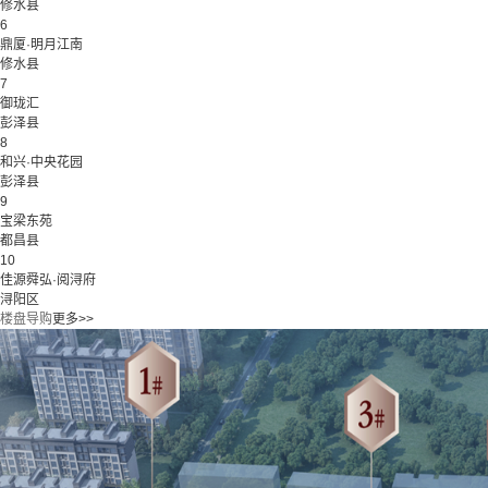
修水县
6
鼎厦·明月江南
修水县
7
御珑汇
彭泽县
8
和兴·中央花园
彭泽县
9
宝梁东苑
都昌县
10
佳源舜弘·阅浔府
浔阳区
楼盘导购
更多>>