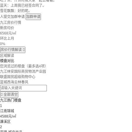
吃了么：什么时候大家一起去看看。
蓝天：上周我已经签合同了。
雪花飘飘：好的呢。
人提交加群申请
加群申请
九江房价行情
新房均价
6568
元/㎡
环比上月
0%
房价行情解读

区域解读
楼盘对比
您浏览过的楼盘
（最多选4项）
九江林安国际商贸物流产业园
联盛国贸超级购物中心
蓝城西海云林春风

全部清空
九江热门楼盘
1
江南锦城
4588元/㎡
濂溪区
2