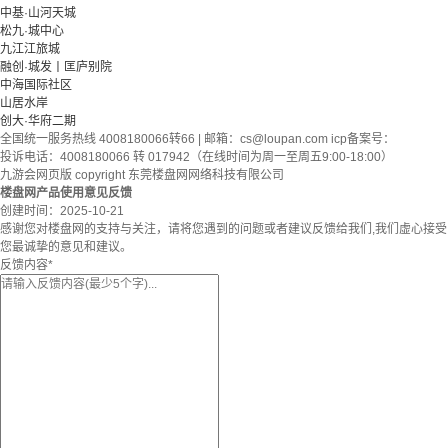
中基·山河天城
松九·城中心
九江江旅城
融创·城发丨匡庐别院
中海国际社区
山居水岸
创大·华府二期
全国统一服务热线 4008180066转66 | 邮箱：
cs@loupan.com
icp备案号：
投诉电话：4008180066 转 017942（在线时间为周一至周五9:00-18:00）
九游会网页版 copyright 东莞楼盘网网络科技有限公司
楼盘网产品使用意见反馈
创建时间：
2025-10-21
感谢您对楼盘网的支持与关注，请将您遇到的问题或者建议反馈给我们,我们虚心接受
您最诚挚的意见和建议。
反馈内容
*