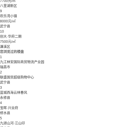
7700元/㎡
八里湖新区
9
欢乐湾小镇
8000元/㎡
武宁县
10
创大·华府二期
7500元/㎡
濂溪区
您浏览过的楼盘
1
九江林安国际商贸物流产业园
瑞昌市
2
联盛国贸超级购物中心
武宁县
3
蓝城西海云林春风
永修县
4
宝晖·兴业府
修水县
5
九颂山河·江山印