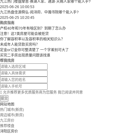
九江热门楼盘摩恩·赛湖人家、通源·天赐人家哪个能入手?
2025-06-26 10:00:53
九江热盘佳源舜弘·阅浔府、中瀚书院哪个能入手?
2025-06-25 10:20:45
购房指南
产权40年和70年有啥区别？到期了怎么办
注意！这7类房屋可能会被拒贷
你了解容积率以及容积率的相关知识么？
未成年人能贷款买房吗？
定金or订金你可整清楚了 一个字差别可大了
买完二手房出现质量问题该找谁
帮我找房

允许推荐更多优质服务商为您服务
我已阅读并同意
提交
网站地图
热门城市(新房)
周边城市(新房)
九江房价
推荐楼盘
浔阳区房价