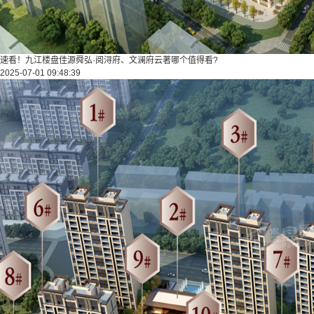
速看！九江楼盘佳源舜弘·阅浔府、文澜府云著哪个值得看?
2025-07-01 09:48:39