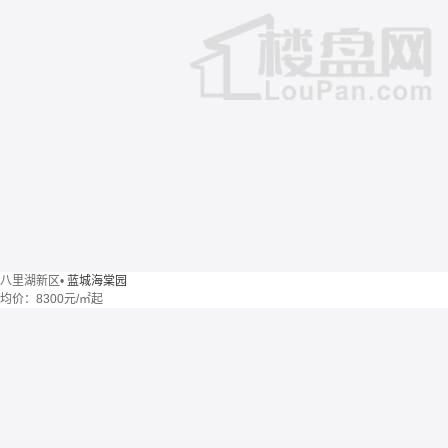
八里湖新区
•
蓝城海棠园
均价：
8300元/㎡起