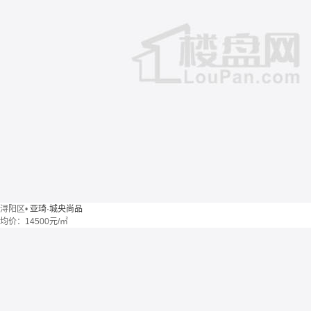
浔阳区
•
亚琦·城央尚品
均价：
14500元/㎡