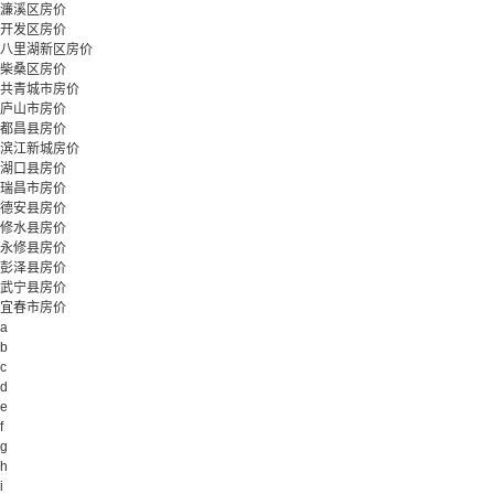
濂溪区房价
开发区房价
八里湖新区房价
柴桑区房价
共青城市房价
庐山市房价
都昌县房价
滨江新城房价
湖口县房价
瑞昌市房价
德安县房价
修水县房价
永修县房价
彭泽县房价
武宁县房价
宜春市房价
a
b
c
d
e
f
g
h
i