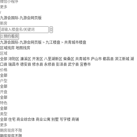
微信小程序
更多
/
九游会国际-九游会网页版
新房


预约看房
九游会国际-九游会网页版
>
九江楼盘
>
共青城市楼盘
区域找房
地图找房
区域
全部
浔阳区
濂溪区
开发区
八里湖新区
柴桑区
共青城市
庐山市
都昌县
滨江新城
湖
口县
瑞昌市
德安县
修水县
永修县
彭泽县
武宁县
宜春市
价格
全部
户型
全部
开盘
全部
特色
全部
类型
全部
住宅
商业综合体
商业公寓
别墅
写字楼
商铺
更多
期房现房不限
期房现房不限