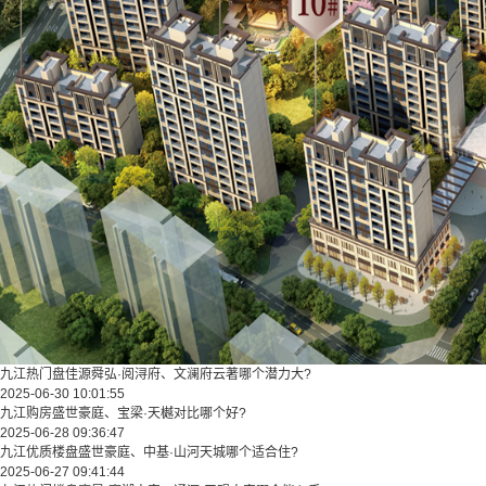
九江热门盘佳源舜弘·阅浔府、文澜府云著哪个潜力大?
2025-06-30 10:01:55
九江购房盛世豪庭、宝梁·天樾对比哪个好?
2025-06-28 09:36:47
九江优质楼盘盛世豪庭、中基·山河天城哪个适合住?
2025-06-27 09:41:44