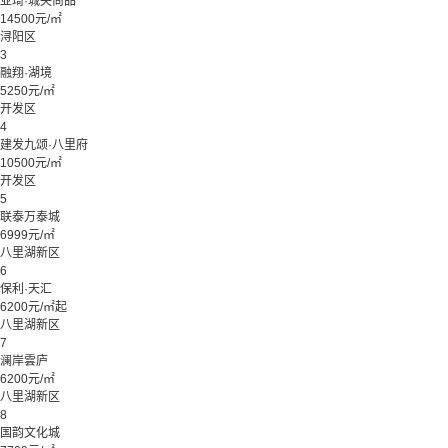
亚琦·城央尚品
14500元/㎡
浔阳区
3
融翔·湖境
5250元/㎡
开发区
4
建发九颂·八里府
10500元/㎡
开发区
5
联泰万泰城
6999元/㎡
八里湖新区
6
保利·天汇
6200元/㎡起
八里湖新区
7
澜岸雲庐
6200元/㎡
八里湖新区
8
国韵文化城