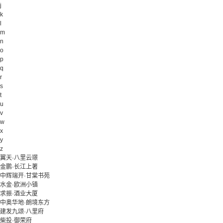
j
k
l
m
n
o
p
q
r
s
t
u
v
w
x
y
z
翼天·八里云璟
金鹏·长江上著
中辉瑞开·甘棠书苑
水金·欧洲小镇
求振·酒业大厦
中奥华地·朗境东方
建发九颂·八里府
柴投·御荣府