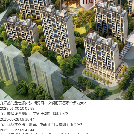
九江热门盘佳源舜弘·阅浔府、文澜府云著哪个潜力大?
2025-06-30 10:01:55
九江购房盛世豪庭、宝梁·天樾对比哪个好?
2025-06-28 09:36:47
九江优质楼盘盛世豪庭、中基·山河天城哪个适合住?
2025-06-27 09:41:44