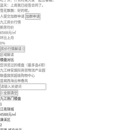
吃了么：什么时候大家一起去看看。
蓝天：上周我已经签合同了。
雪花飘飘：好的呢。
人提交加群申请
加群申请
九江房价行情
新房均价
6568
元/㎡
环比上月
0%
房价行情解读

区域解读
楼盘对比
您浏览过的楼盘
（最多选4项）
九江林安国际商贸物流产业园
联盛国贸超级购物中心
蓝城西海云林春风

全部清空
九江热门楼盘
1
江南锦城
4588元/㎡
濂溪区
2