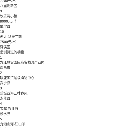
7700元/㎡
八里湖新区
9
欢乐湾小镇
8000元/㎡
武宁县
10
创大·华府二期
7500元/㎡
濂溪区
您浏览过的楼盘
1
九江林安国际商贸物流产业园
瑞昌市
2
联盛国贸超级购物中心
武宁县
3
蓝城西海云林春风
永修县
4
宝晖·兴业府
修水县
5
九颂山河·江山印