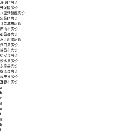
濂溪区房价
开发区房价
八里湖新区房价
柴桑区房价
共青城市房价
庐山市房价
都昌县房价
滨江新城房价
湖口县房价
瑞昌市房价
德安县房价
修水县房价
永修县房价
彭泽县房价
武宁县房价
宜春市房价
a
b
c
d
e
f
g
h
i