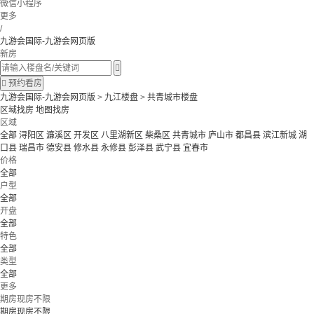
微信小程序
更多
/
九游会国际-九游会网页版
新房


预约看房
九游会国际-九游会网页版
>
九江楼盘
>
共青城市楼盘
区域找房
地图找房
区域
全部
浔阳区
濂溪区
开发区
八里湖新区
柴桑区
共青城市
庐山市
都昌县
滨江新城
湖
口县
瑞昌市
德安县
修水县
永修县
彭泽县
武宁县
宜春市
价格
全部
户型
全部
开盘
全部
特色
全部
类型
全部
更多
期房现房不限
期房现房不限