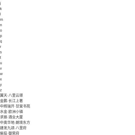
j
k
l
m
n
o
p
q
r
s
t
u
v
w
x
y
z
翼天·八里云璟
金鹏·长江上著
中辉瑞开·甘棠书苑
水金·欧洲小镇
求振·酒业大厦
中奥华地·朗境东方
建发九颂·八里府
柴投·御荣府