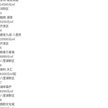
亚琦·城央尚品
14500元/㎡
浔阳区
3
融翔·湖境
5250元/㎡
开发区
4
建发九颂·八里府
10500元/㎡
开发区
5
联泰万泰城
6999元/㎡
八里湖新区
6
保利·天汇
6200元/㎡起
八里湖新区
7
澜岸雲庐
6200元/㎡
八里湖新区
8
国韵文化城