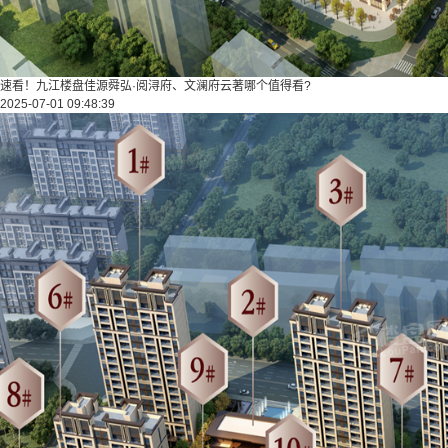
速看！九江楼盘佳源舜弘·阅浔府、文澜府云著哪个值得看?
2025-07-01 09:48:39