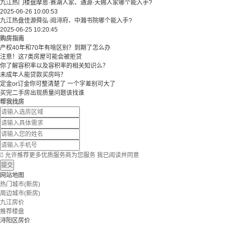
九江热门楼盘摩恩·赛湖人家、通源·天赐人家哪个能入手?
2025-06-26 10:00:53
九江热盘佳源舜弘·阅浔府、中瀚书院哪个能入手?
2025-06-25 10:20:45
购房指南
产权40年和70年有啥区别？到期了怎么办
注意！这7类房屋可能会被拒贷
你了解容积率以及容积率的相关知识么？
未成年人能贷款买房吗？
定金or订金你可整清楚了 一个字差别可大了
买完二手房出现质量问题该找谁
帮我找房

允许推荐更多优质服务商为您服务
我已阅读并同意
提交
网站地图
热门城市(新房)
周边城市(新房)
九江房价
推荐楼盘
浔阳区房价