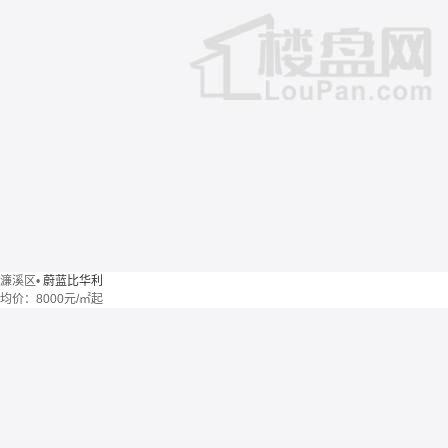
濂溪区
•
蔚蓝比华利
均价：
8000元/㎡起