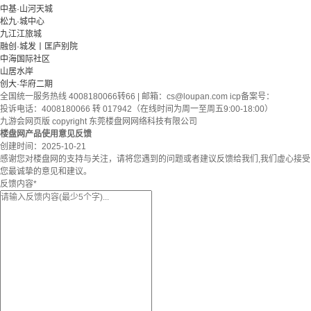
中基·山河天城
松九·城中心
九江江旅城
融创·城发丨匡庐别院
中海国际社区
山居水岸
创大·华府二期
全国统一服务热线 4008180066转66 | 邮箱：
cs@loupan.com
icp备案号：
投诉电话：4008180066 转 017942（在线时间为周一至周五9:00-18:00）
九游会网页版 copyright 东莞楼盘网网络科技有限公司
楼盘网产品使用意见反馈
创建时间：
2025-10-21
感谢您对楼盘网的支持与关注，请将您遇到的问题或者建议反馈给我们,我们虚心接受
您最诚挚的意见和建议。
反馈内容
*