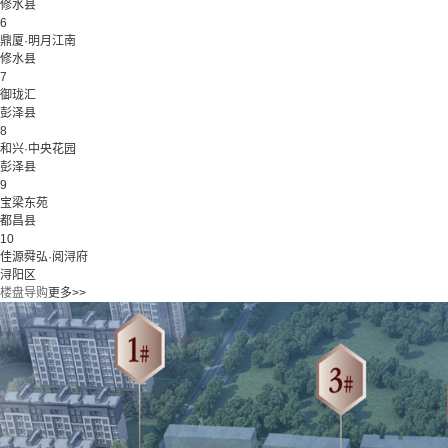
修水县
6
鼎厦·明月江南
修水县
7
御珑汇
彭泽县
8
和兴·中央花园
彭泽县
9
宝梁东苑
都昌县
10
佳源舜弘·阅浔府
浔阳区
楼盘导购
更多>>