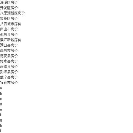
濂溪区房价
开发区房价
八里湖新区房价
柴桑区房价
共青城市房价
庐山市房价
都昌县房价
滨江新城房价
湖口县房价
瑞昌市房价
德安县房价
修水县房价
永修县房价
彭泽县房价
武宁县房价
宜春市房价
a
b
c
d
e
f
g
h
i