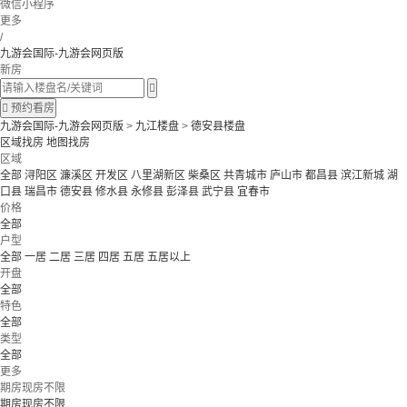
微信小程序
更多
/
九游会国际-九游会网页版
新房


预约看房
九游会国际-九游会网页版
>
九江楼盘
>
德安县楼盘
区域找房
地图找房
区域
全部
浔阳区
濂溪区
开发区
八里湖新区
柴桑区
共青城市
庐山市
都昌县
滨江新城
湖
口县
瑞昌市
德安县
修水县
永修县
彭泽县
武宁县
宜春市
价格
全部
户型
全部
一居
二居
三居
四居
五居
五居以上
开盘
全部
特色
全部
类型
全部
更多
期房现房不限
期房现房不限