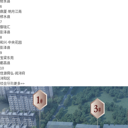
修水县
6
鼎厦·明月江南
修水县
7
御珑汇
彭泽县
8
和兴·中央花园
彭泽县
9
宝梁东苑
都昌县
10
佳源舜弘·阅浔府
浔阳区
楼盘导购
更多>>