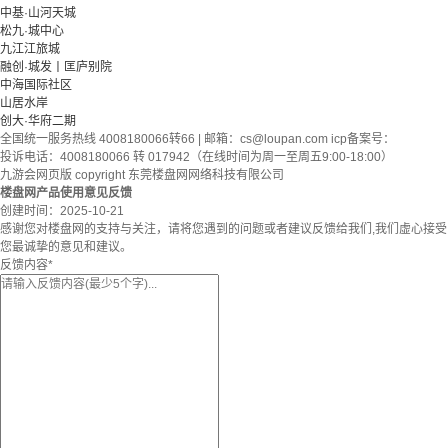
中基·山河天城
松九·城中心
九江江旅城
融创·城发丨匡庐别院
中海国际社区
山居水岸
创大·华府二期
全国统一服务热线 4008180066转66 | 邮箱：
cs@loupan.com
icp备案号：
投诉电话：4008180066 转 017942（在线时间为周一至周五9:00-18:00）
九游会网页版 copyright 东莞楼盘网网络科技有限公司
楼盘网产品使用意见反馈
创建时间：
2025-10-21
感谢您对楼盘网的支持与关注，请将您遇到的问题或者建议反馈给我们,我们虚心接受
您最诚挚的意见和建议。
反馈内容
*