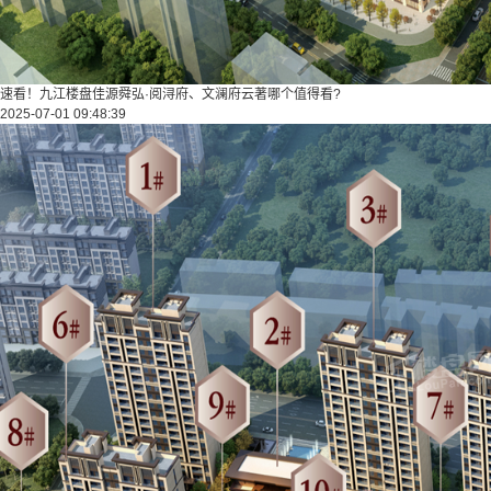
速看！九江楼盘佳源舜弘·阅浔府、文澜府云著哪个值得看?
2025-07-01 09:48:39