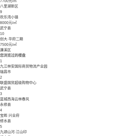
7700元/㎡
八里湖新区
9
欢乐湾小镇
8000元/㎡
武宁县
10
创大·华府二期
7500元/㎡
濂溪区
您浏览过的楼盘
1
九江林安国际商贸物流产业园
瑞昌市
2
联盛国贸超级购物中心
武宁县
3
蓝城西海云林春风
永修县
4
宝晖·兴业府
修水县
5
九颂山河·江山印