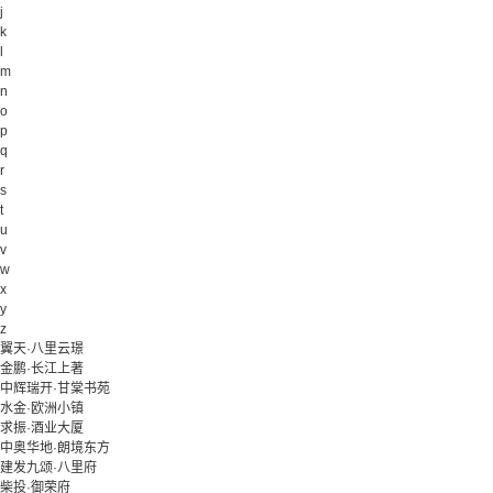
j
k
l
m
n
o
p
q
r
s
t
u
v
w
x
y
z
翼天·八里云璟
金鹏·长江上著
中辉瑞开·甘棠书苑
水金·欧洲小镇
求振·酒业大厦
中奥华地·朗境东方
建发九颂·八里府
柴投·御荣府