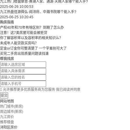
九江热门楼盘摩恩·赛湖人家、通源·天赐人家哪个能入手?
2025-06-26 10:00:53
九江热盘佳源舜弘·阅浔府、中瀚书院哪个能入手?
2025-06-25 10:20:45
购房指南
产权40年和70年有啥区别？到期了怎么办
注意！这7类房屋可能会被拒贷
你了解容积率以及容积率的相关知识么？
未成年人能贷款买房吗？
定金or订金你可整清楚了 一个字差别可大了
买完二手房出现质量问题该找谁
帮我找房

允许推荐更多优质服务商为您服务
我已阅读并同意
提交
网站地图
热门城市(新房)
周边城市(新房)
九江房价
推荐楼盘
浔阳区房价