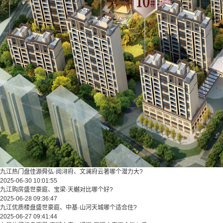
九江热门盘佳源舜弘·阅浔府、文澜府云著哪个潜力大?
2025-06-30 10:01:55
九江购房盛世豪庭、宝梁·天樾对比哪个好?
2025-06-28 09:36:47
九江优质楼盘盛世豪庭、中基·山河天城哪个适合住?
2025-06-27 09:41:44