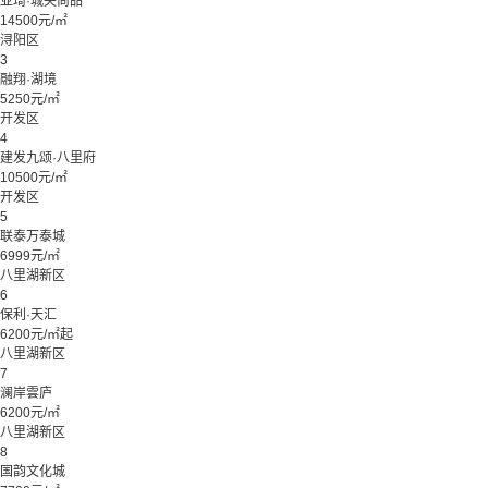
亚琦·城央尚品
14500元/㎡
浔阳区
3
融翔·湖境
5250元/㎡
开发区
4
建发九颂·八里府
10500元/㎡
开发区
5
联泰万泰城
6999元/㎡
八里湖新区
6
保利·天汇
6200元/㎡起
八里湖新区
7
澜岸雲庐
6200元/㎡
八里湖新区
8
国韵文化城