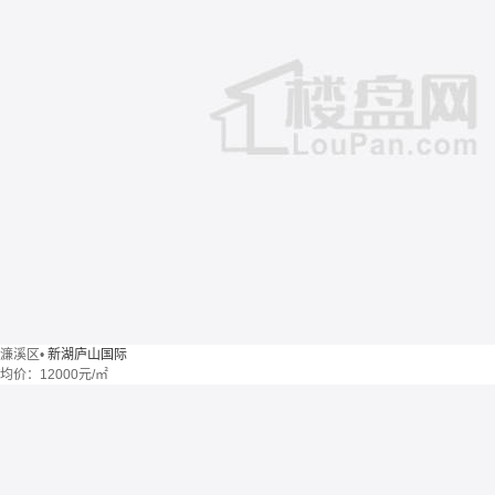
濂溪区
•
新湖庐山国际
均价：
12000元/㎡