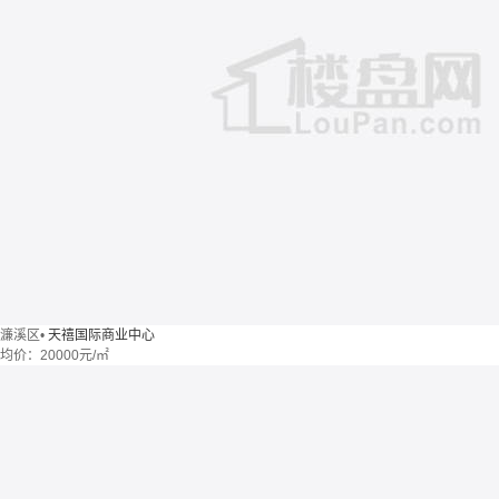
濂溪区
•
天禧国际商业中心
均价：
20000元/㎡