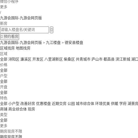
微信小程序
更多
/
九游会国际-九游会网页版
新房


预约看房
九游会国际-九游会网页版
>
九江楼盘
>
德安县楼盘
区域找房
地图找房
区域
全部
浔阳区
濂溪区
开发区
八里湖新区
柴桑区
共青城市
庐山市
都昌县
滨江新城
湖
价格
全部
户型
全部
开盘
全部
特色
全部
小户型
改善好房
优惠楼盘
近期交房
公园
城市综合体
环境优美
供暖
学府
湖景
商铺
商业综合体
现房
类型
全部
更多
期房现房不限
期房现房不限