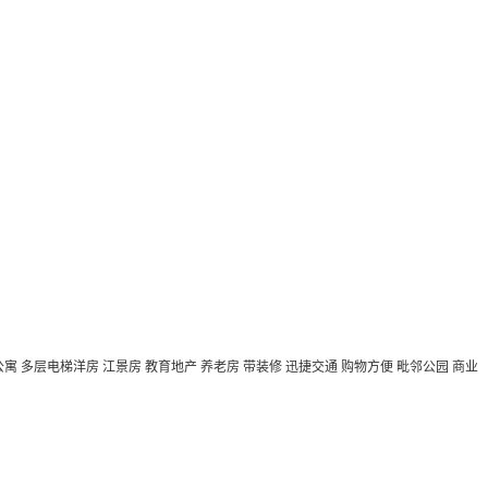
公寓
多层电梯洋房
江景房
教育地产
养老房
带装修
迅捷交通
购物方便
毗邻公园
商业