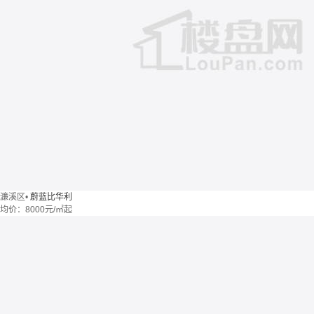
濂溪区
•
蔚蓝比华利
均价：
8000元/㎡起