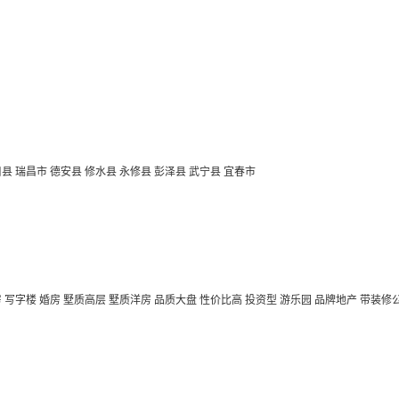
口县
瑞昌市
德安县
修水县
永修县
彭泽县
武宁县
宜春市
房
写字楼
婚房
墅质高层
墅质洋房
品质大盘
性价比高
投资型
游乐园
品牌地产
带装修