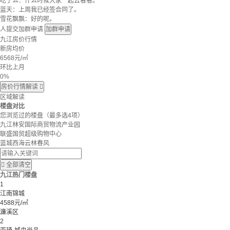
吃了么：什么时候大家一起去看看。
蓝天：上周我已经签合同了。
雪花飘飘：好的呢。
人提交加群申请
加群申请
九江房价行情
新房均价
6568
元/㎡
环比上月
0%
房价行情解读

区域解读
楼盘对比
您浏览过的楼盘
（最多选4项）
九江林安国际商贸物流产业园
联盛国贸超级购物中心
蓝城西海云林春风

全部清空
九江热门楼盘
1
江南锦城
4588元/㎡
濂溪区
2