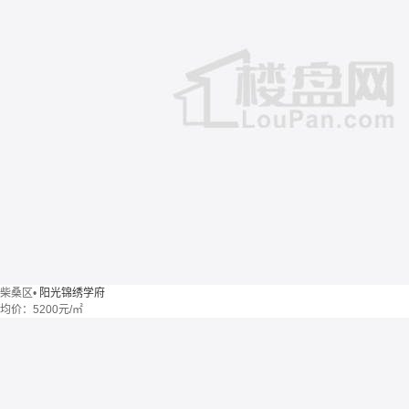
柴桑区
•
阳光锦绣学府
均价：
5200元/㎡