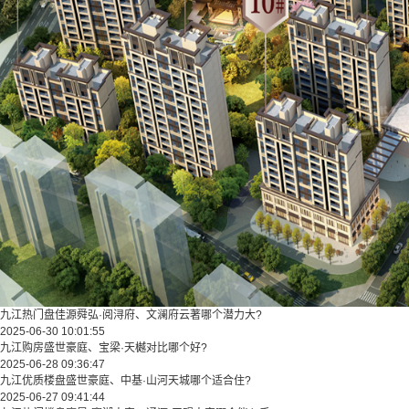
九江热门盘佳源舜弘·阅浔府、文澜府云著哪个潜力大?
2025-06-30 10:01:55
九江购房盛世豪庭、宝梁·天樾对比哪个好?
2025-06-28 09:36:47
九江优质楼盘盛世豪庭、中基·山河天城哪个适合住?
2025-06-27 09:41:44