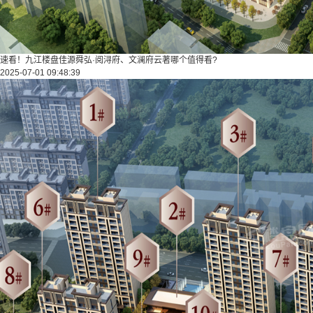
速看！九江楼盘佳源舜弘·阅浔府、文澜府云著哪个值得看?
2025-07-01 09:48:39