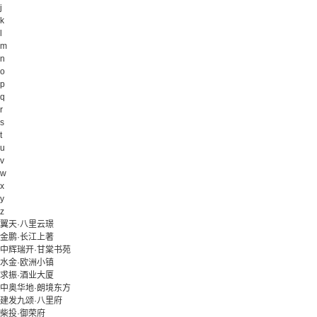
j
k
l
m
n
o
p
q
r
s
t
u
v
w
x
y
z
翼天·八里云璟
金鹏·长江上著
中辉瑞开·甘棠书苑
水金·欧洲小镇
求振·酒业大厦
中奥华地·朗境东方
建发九颂·八里府
柴投·御荣府