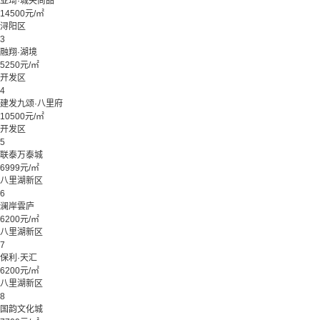
亚琦·城央尚品
14500元/㎡
浔阳区
3
融翔·湖境
5250元/㎡
开发区
4
建发九颂·八里府
10500元/㎡
开发区
5
联泰万泰城
6999元/㎡
八里湖新区
6
澜岸雲庐
6200元/㎡
八里湖新区
7
保利·天汇
6200元/㎡
八里湖新区
8
国韵文化城