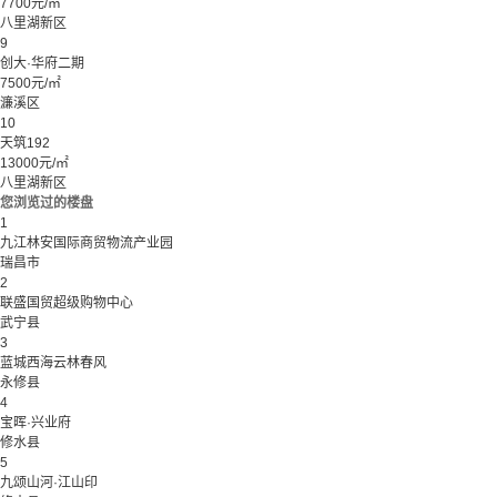
7700元/㎡
八里湖新区
9
创大·华府二期
7500元/㎡
濂溪区
10
天筑192
13000元/㎡
八里湖新区
您浏览过的楼盘
1
九江林安国际商贸物流产业园
瑞昌市
2
联盛国贸超级购物中心
武宁县
3
蓝城西海云林春风
永修县
4
宝晖·兴业府
修水县
5
九颂山河·江山印