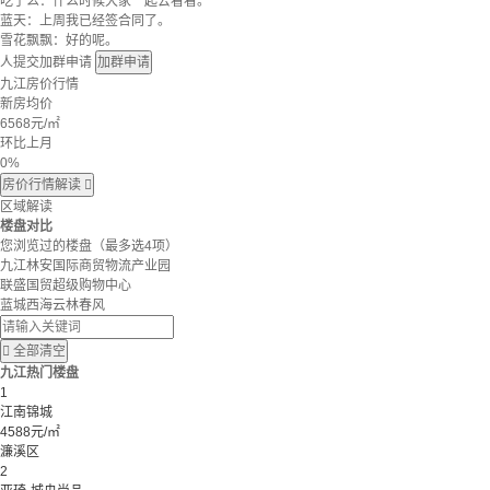
吃了么：什么时候大家一起去看看。
蓝天：上周我已经签合同了。
雪花飘飘：好的呢。
人提交加群申请
加群申请
九江房价行情
新房均价
6568
元/㎡
环比上月
0%
房价行情解读

区域解读
楼盘对比
您浏览过的楼盘
（最多选4项）
九江林安国际商贸物流产业园
联盛国贸超级购物中心
蓝城西海云林春风

全部清空
九江热门楼盘
1
江南锦城
4588元/㎡
濂溪区
2