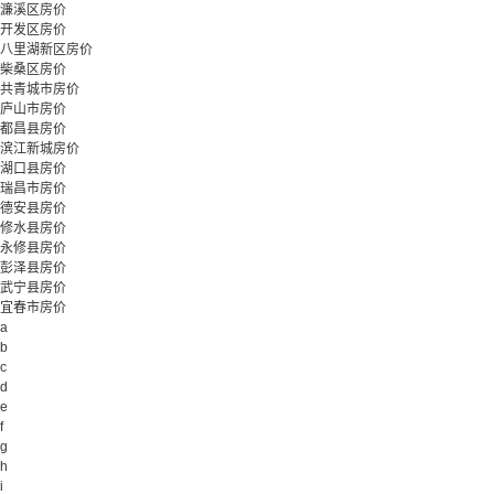
濂溪区房价
开发区房价
八里湖新区房价
柴桑区房价
共青城市房价
庐山市房价
都昌县房价
滨江新城房价
湖口县房价
瑞昌市房价
德安县房价
修水县房价
永修县房价
彭泽县房价
武宁县房价
宜春市房价
a
b
c
d
e
f
g
h
i