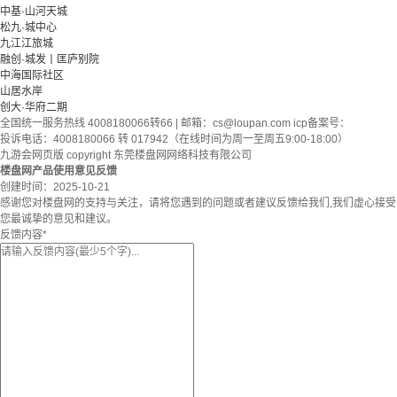
中基·山河天城
松九·城中心
九江江旅城
融创·城发丨匡庐别院
中海国际社区
山居水岸
创大·华府二期
全国统一服务热线 4008180066转66 | 邮箱：
cs@loupan.com
icp备案号：
投诉电话：4008180066 转 017942（在线时间为周一至周五9:00-18:00）
九游会网页版 copyright 东莞楼盘网网络科技有限公司
楼盘网产品使用意见反馈
创建时间：
2025-10-21
感谢您对楼盘网的支持与关注，请将您遇到的问题或者建议反馈给我们,我们虚心接受
您最诚挚的意见和建议。
反馈内容
*