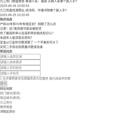
九江热门楼盘摩恩·赛湖人家、通源·天赐人家哪个能入手?
2025-06-26 10:00:53
九江热盘佳源舜弘·阅浔府、中瀚书院哪个能入手?
2025-06-25 10:20:45
购房指南
产权40年和70年有啥区别？到期了怎么办
注意！这7类房屋可能会被拒贷
你了解容积率以及容积率的相关知识么？
未成年人能贷款买房吗？
定金or订金你可整清楚了 一个字差别可大了
买完二手房出现质量问题该找谁
帮我找房

允许推荐更多优质服务商为您服务
我已阅读并同意
提交
网站地图
热门城市(新房)
周边城市(新房)
九江房价
推荐楼盘
浔阳区房价