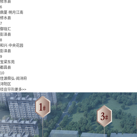
修水县
6
鼎厦·明月江南
修水县
7
御珑汇
彭泽县
8
和兴·中央花园
彭泽县
9
宝梁东苑
都昌县
10
佳源舜弘·阅浔府
浔阳区
楼盘导购
更多>>