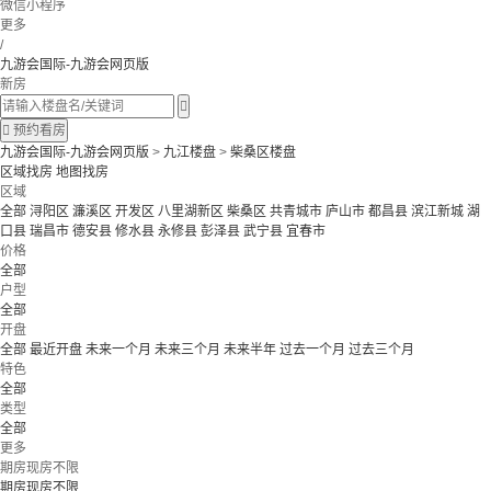
微信小程序
更多
/
九游会国际-九游会网页版
新房


预约看房
九游会国际-九游会网页版
>
九江楼盘
>
柴桑区楼盘
区域找房
地图找房
区域
全部
浔阳区
濂溪区
开发区
八里湖新区
柴桑区
共青城市
庐山市
都昌县
滨江新城
湖
口县
瑞昌市
德安县
修水县
永修县
彭泽县
武宁县
宜春市
价格
全部
户型
全部
开盘
全部
最近开盘
未来一个月
未来三个月
未来半年
过去一个月
过去三个月
特色
全部
类型
全部
更多
期房现房不限
期房现房不限