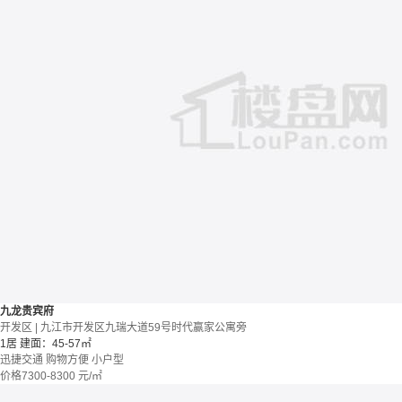
九龙贵宾府
开发区 | 九江市开发区九瑞大道59号时代赢家公寓旁
1居
建面：45-57㎡
迅捷交通
购物方便
小户型
价格
7300-8300
元/㎡