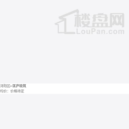
浔阳区
•
匡庐晓筑
均价：
价格待定