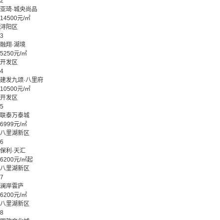
2
亚琦·城央尚品
14500元/㎡
浔阳区
3
融翔·湖境
5250元/㎡
开发区
4
建发九颂·八里府
10500元/㎡
开发区
5
联泰万泰城
6999元/㎡
八里湖新区
6
保利·天汇
6200元/㎡起
八里湖新区
7
澜岸雲庐
6200元/㎡
八里湖新区
8