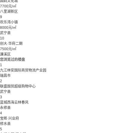
国韵文化城
7700元/㎡
八里湖新区
9
欢乐湾小镇
8000元/㎡
武宁县
10
创大·华府二期
7500元/㎡
濂溪区
您浏览过的楼盘
1
九江林安国际商贸物流产业园
瑞昌市
2
联盛国贸超级购物中心
武宁县
3
蓝城西海云林春风
永修县
4
宝晖·兴业府
修水县
5