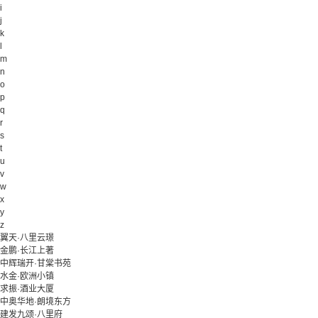
i
j
k
l
m
n
o
p
q
r
s
t
u
v
w
x
y
z
翼天·八里云璟
金鹏·长江上著
中辉瑞开·甘棠书苑
水金·欧洲小镇
求振·酒业大厦
中奥华地·朗境东方
建发九颂·八里府