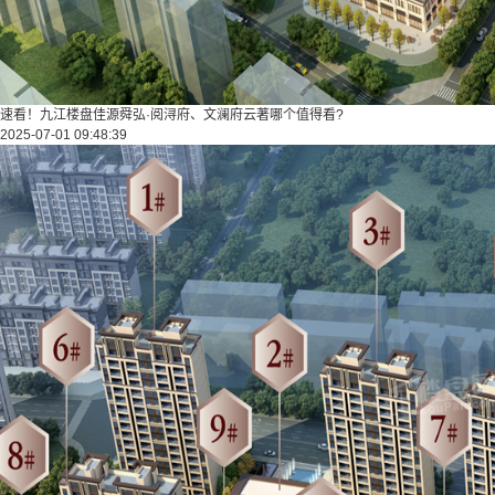
速看！九江楼盘佳源舜弘·阅浔府、文澜府云著哪个值得看?
2025-07-01 09:48:39