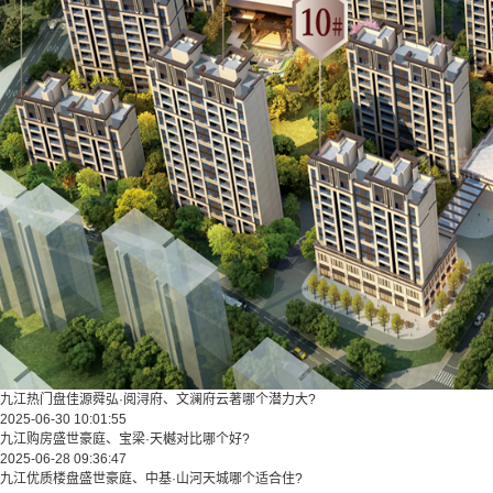
九江热门盘佳源舜弘·阅浔府、文澜府云著哪个潜力大?
2025-06-30 10:01:55
九江购房盛世豪庭、宝梁·天樾对比哪个好?
2025-06-28 09:36:47
九江优质楼盘盛世豪庭、中基·山河天城哪个适合住?