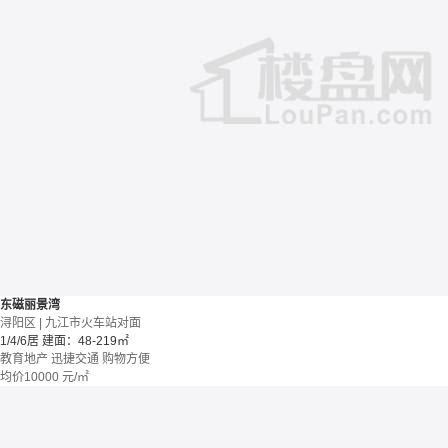
东磁丽景湾
浔阳区 | 九江市火车站对面
1/4/6居
建面：48-219㎡
教育地产
迅捷交通
购物方便
均价
10000
元/㎡