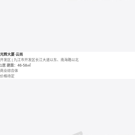
光辉大厦·云尚
开发区 | 九江市开发区长江大道以东、南海路以北
1居
建面：46-58㎡
商业综合体
价格待定