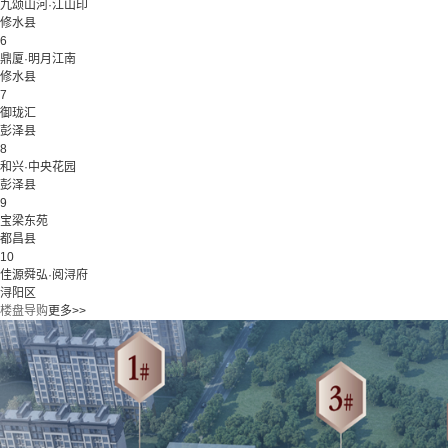
九颂山河·江山印
修水县
6
鼎厦·明月江南
修水县
7
御珑汇
彭泽县
8
和兴·中央花园
彭泽县
9
宝梁东苑
都昌县
10
佳源舜弘·阅浔府
浔阳区
楼盘导购
更多>>