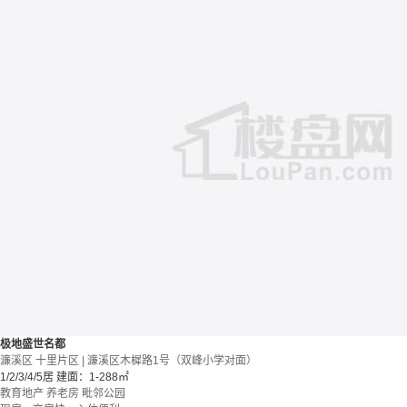
极地盛世名都
濂溪区 十里片区 | 濂溪区木樨路1号（双峰小学对面）
1/2/3/4/5居
建面：1-288㎡
教育地产
养老房
毗邻公园