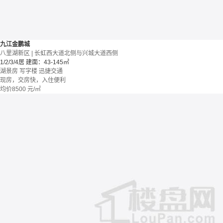
九江金鹏城
八里湖新区 | 长虹西大道北侧与兴城大道西侧
1/2/3/4居
建面：43-145㎡
湖景房
写字楼
迅捷交通
现房，交房快，入住便利
均价
8500
元/㎡