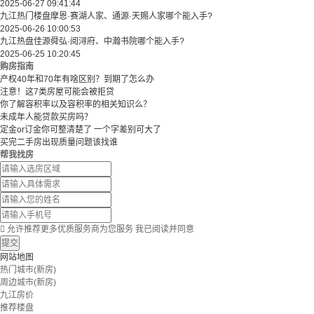
2025-06-27 09:41:44
九江热门楼盘摩恩·赛湖人家、通源·天赐人家哪个能入手?
2025-06-26 10:00:53
九江热盘佳源舜弘·阅浔府、中瀚书院哪个能入手?
2025-06-25 10:20:45
购房指南
产权40年和70年有啥区别？到期了怎么办
注意！这7类房屋可能会被拒贷
你了解容积率以及容积率的相关知识么？
未成年人能贷款买房吗？
定金or订金你可整清楚了 一个字差别可大了
买完二手房出现质量问题该找谁
帮我找房

允许推荐更多优质服务商为您服务
我已阅读并同意
提交
网站地图
热门城市(新房)
周边城市(新房)
九江房价
推荐楼盘