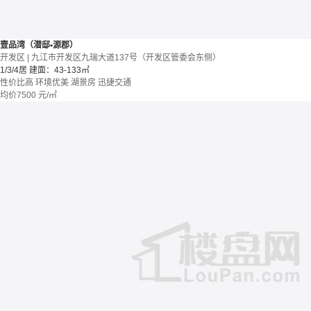
壹品湾（潜邸•源郡）
开发区 | 九江市开发区九瑞大道137号（开发区管委会东侧）
1/3/4居
建面：43-133㎡
性价比高
环境优美
湖景房
迅捷交通
均价
7500
元/㎡