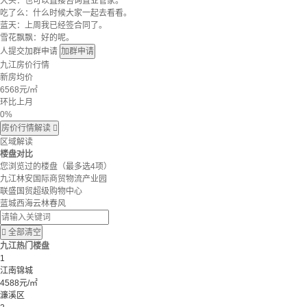
大头：也可以直接咨询置业管家。
吃了么：什么时候大家一起去看看。
蓝天：上周我已经签合同了。
雪花飘飘：好的呢。
人提交加群申请
加群申请
九江房价行情
新房均价
6568
元/㎡
环比上月
0%
房价行情解读

区域解读
楼盘对比
您浏览过的楼盘
（最多选4项）
九江林安国际商贸物流产业园
联盛国贸超级购物中心
蓝城西海云林春风

全部清空
九江热门楼盘
1
江南锦城
4588元/㎡
濂溪区