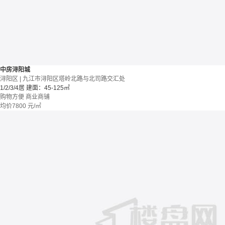
中房浔阳城
浔阳区 | 九江市浔阳区塔岭北路与北司路交汇处
1/2/3/4居
建面：45-125㎡
购物方便
商业商铺
均价
7800
元/㎡