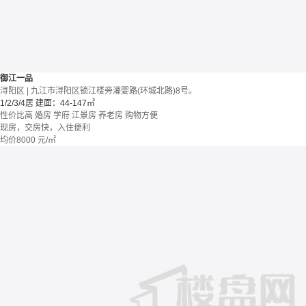
御江一品
浔阳区 | 九江市浔阳区锁江楼旁灌婴路(环城北路)8号。
1/2/3/4居
建面：44-147㎡
性价比高
婚房
学府
江景房
养老房
购物方便
现房，交房快，入住便利
均价
8000
元/㎡