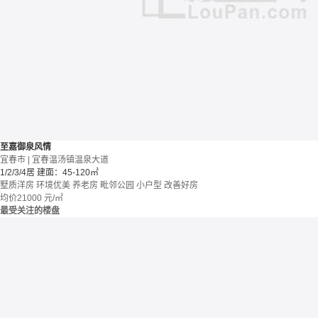
至嘉御泉风情
宜春市 | 宜春温汤镇温泉大道
1/2/3/4居
建面：45-120㎡
墅质洋房
环境优美
养老房
毗邻公园
小户型
改善好房
均价
21000
元/㎡
最受关注的楼盘