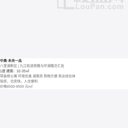
中奥·未央一品
八里湖新区 | 九江前进西路与环湖路交汇处
1居
建面：32-35㎡
带装修公寓
环境优美
湖景房
购物方便
商业综合体
现房，交房快，入住便利
价格
8500-9500
元/㎡