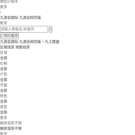
微信小程序
更多
/
九游会国际-九游会网页版
新房


预约看房
九游会国际-九游会网页版
>
九江楼盘
区域找房
地图找房
区域
全部
价格
全部
户型
全部
开盘
全部
特色
全部
类型
全部
更多
期房现房不限
期房现房不限
售完