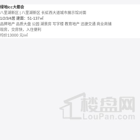
绿地icc大都会
八里湖新区 | 八里湖新区 长虹西大道城市展示馆对面
1/2/3/4居
建面：51-137㎡
品牌地产
品质大盘
公园
湖景房
写字楼
教育地产
迅捷交通
商业商铺
现房，交房快，入住便利
均价
13000
元/㎡