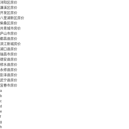
浔阳区房价
濂溪区房价
开发区房价
八里湖新区房价
柴桑区房价
共青城市房价
庐山市房价
都昌县房价
滨江新城房价
湖口县房价
瑞昌市房价
德安县房价
修水县房价
永修县房价
彭泽县房价
武宁县房价
宜春市房价
a
b
c
d
e
f
g
h