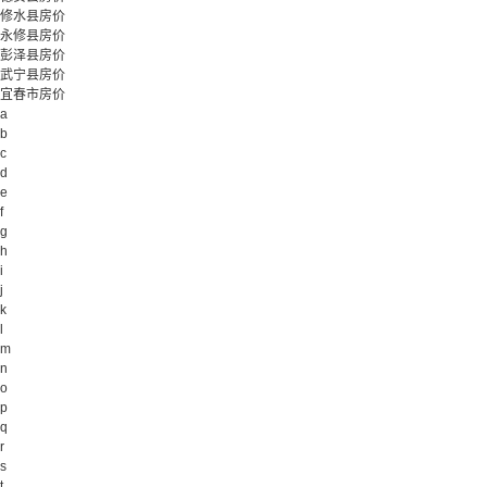
修水县房价
永修县房价
彭泽县房价
武宁县房价
宜春市房价
a
b
c
d
e
f
g
h
i
j
k
l
m
n
o
p
q
r
s
t