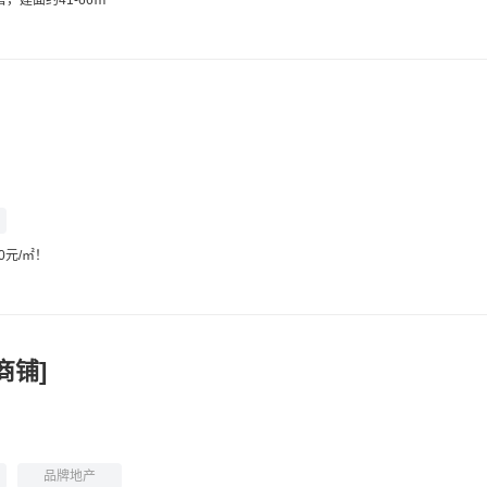
，建面约41-66㎡
0元/㎡！
商铺]
品牌地产