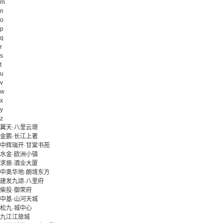
m
n
o
p
q
r
s
t
u
v
w
x
y
z
翼天·八里云璟
金鹏·长江上著
中辉瑞开·甘棠书苑
水金·欧洲小镇
求振·酒业大厦
中奥华地·朗境东方
建发九颂·八里府
柴投·御荣府
中基·山河天城
松九·城中心
九江江旅城