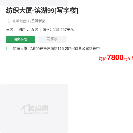
纺织大厦·滨湖99[写字楼]
查看地图
[八里湖新区]
三居
，
四居
，
五居
|
面积：115-257平米
写字楼
期房在售
纺织大厦·滨湖99在售建面约115-257㎡瞰景公寓热销中
7800
均价
元/㎡