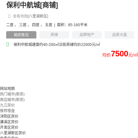
保利中航城[商铺]
查看地图
[八里湖新区]
二居
，
三居
，
四居
，
五居
|
面积：85-160平米
商铺
品牌地产
品质大盘
期房售完
写字楼
购物方便
商业商铺
保利中航城建面约40-200㎡沿街商铺均价22000元/㎡
7500
均价
元/㎡
网站地图
热门城市(新房)
周边城市(新房)
九江房价
推荐楼盘
浔阳区房价
濂溪区房价
开发区房价
八里湖新区房价