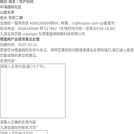
融创·城发丨匡庐别院
中海国际社区
山居水岸
创大·华府二期
全国统一服务热线 4008180066转66 | 邮箱：
cs@loupan.com
icp备案号：
投诉电话：4008180066 转 017942（在线时间为周一至周五9:00-18:00）
九游会网页版 copyright 东莞楼盘网网络科技有限公司
楼盘网产品使用意见反馈
创建时间：
2025-10-21
感谢您对楼盘网的支持与关注，请将您遇到的问题或者建议反馈给我们,我们虚心接受
您最诚挚的意见和建议。
反馈内容
*
请输入正确的反馈内容
九游会国际的联系方式
*