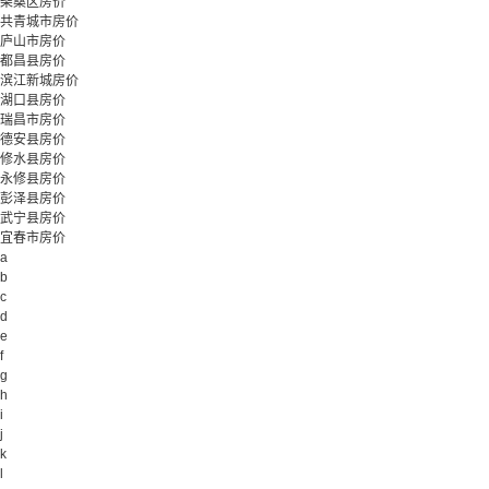
柴桑区房价
共青城市房价
庐山市房价
都昌县房价
滨江新城房价
湖口县房价
瑞昌市房价
德安县房价
修水县房价
永修县房价
彭泽县房价
武宁县房价
宜春市房价
a
b
c
d
e
f
g
h
i
j
k
l