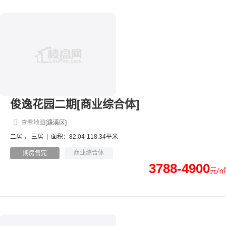
俊逸花园二期[商业综合体]
查看地图
[濂溪区]
二居
，
三居
|
面积：82.04-118.34平米
商业综合体
期房售完
3788-4900
元/㎡