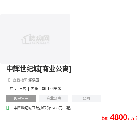
中辉世纪城[商业公寓]
查看地图
[濂溪区]
二居
，
三居
|
面积：86-124平米
商业公寓
公园
现房售完
中辉世纪城旺铺抄底价5200元/㎡起
4800
均价
元/㎡