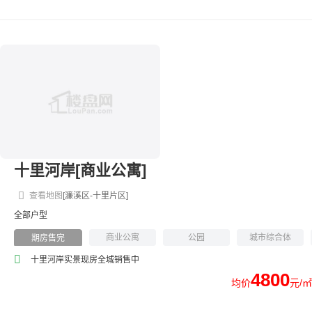
十里河岸[商业公寓]
查看地图
[濂溪区-十里片区]
全部户型
商业公寓
公园
城市综合体
期房售完
购物方便
十里河岸实景现房全城销售中
4800
均价
元/㎡