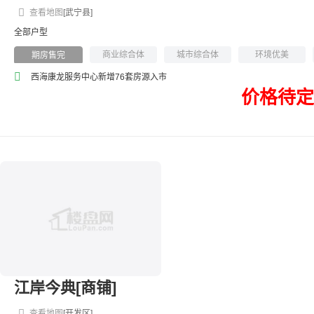
查看地图
[武宁县]
全部户型
商业综合体
城市综合体
环境优美
期房售完
西海康龙服务中心新增76套房源入市
价格待定
江岸今典[商铺]
查看地图
[开发区]