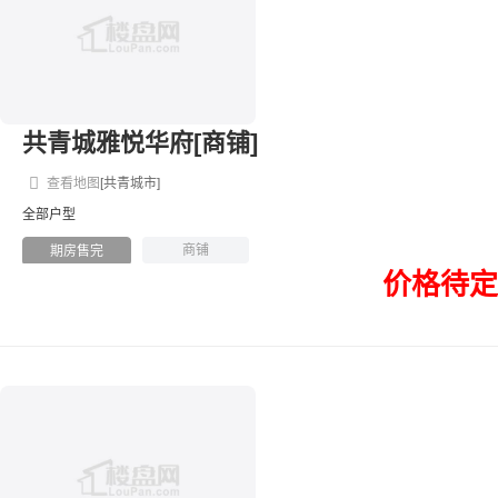
共青城雅悦华府[商铺]
查看地图
[共青城市]
全部户型
商铺
期房售完
价格待定