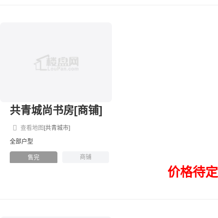
共青城尚书房[商铺]
查看地图
[共青城市]
全部户型
商铺
售完
价格待定