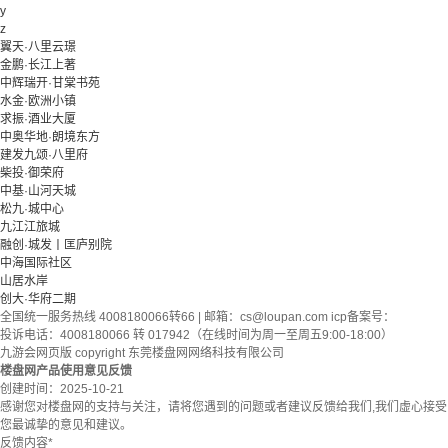
y
z
翼天·八里云璟
金鹏·长江上著
中辉瑞开·甘棠书苑
水金·欧洲小镇
求振·酒业大厦
中奥华地·朗境东方
建发九颂·八里府
柴投·御荣府
中基·山河天城
松九·城中心
九江江旅城
融创·城发丨匡庐别院
中海国际社区
山居水岸
创大·华府二期
全国统一服务热线 4008180066转66 | 邮箱：
cs@loupan.com
icp备案号：
投诉电话：4008180066 转 017942（在线时间为周一至周五9:00-18:00）
九游会网页版 copyright 东莞楼盘网网络科技有限公司
楼盘网产品使用意见反馈
创建时间：
2025-10-21
感谢您对楼盘网的支持与关注，请将您遇到的问题或者建议反馈给我们,我们虚心接受
您最诚挚的意见和建议。
反馈内容
*