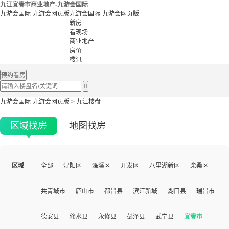
九江宜春市商业地产-九游会国际
九游会国际-九游会网页版
九游会国际-九游会网页版
新房
看现场
商业地产
房价
楼讯
预约看房

九游会国际-九游会网页版
>
九江楼盘
区域找房
地图找房
区域
全部
浔阳区
濂溪区
开发区
八里湖新区
柴桑区
共青城市
庐山市
都昌县
滨江新城
湖口县
瑞昌市
德安县
修水县
永修县
彭泽县
武宁县
宜春市