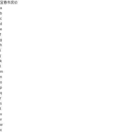
宜春市房价
a
b
c
d
e
f
g
h
i
j
k
l
m
n
o
p
q
r
s
t
u
v
w
x