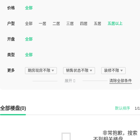
价格
全部
户型
全部
一居
二居
三居
四居
五居
五居以上
开盘
全部
类型
全部
更多
期房现房不限
销售状态不限
装修不限
展开

清除全部条件
全部楼盘(0)
默认排序
1/1
非常抱歉，搜索
不到相关楼盘