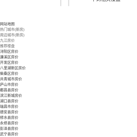
您可以尝试扩大搜索范围，或更改搜索关键词
网站地图
热门城市(新房)
周边城市(新房)
立即预约
九江房价
推荐楼盘
浔阳区房价
濂溪区房价
开发区房价
八里湖新区房价
柴桑区房价
共青城市房价
庐山市房价
都昌县房价
滨江新城房价
湖口县房价
瑞昌市房价
德安县房价
修水县房价
永修县房价
彭泽县房价
武宁县房价