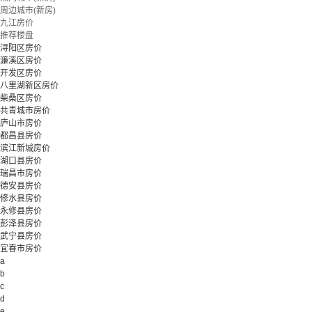
周边城市(新房)
九江房价
推荐楼盘
浔阳区房价
濂溪区房价
开发区房价
八里湖新区房价
柴桑区房价
共青城市房价
庐山市房价
都昌县房价
滨江新城房价
湖口县房价
瑞昌市房价
德安县房价
修水县房价
永修县房价
彭泽县房价
武宁县房价
宜春市房价
a
b
c
d
e