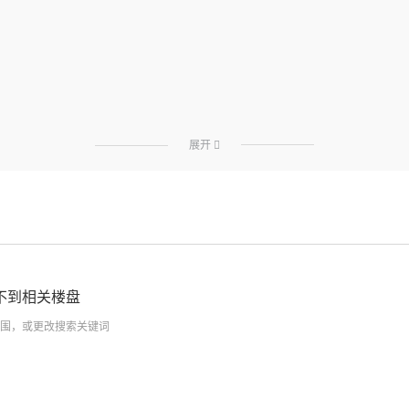
展开

不到相关楼盘
围，或更改搜索关键词