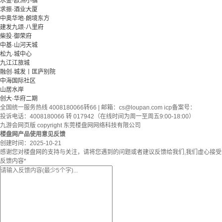
水金·欧洲小镇
求振·酒业大厦
中奥华地·朗境东方
建发九颂·八里府
柴投·御荣府
中基·山河天城
松九·城中心
九江江旅城
融创·城发丨匡庐别院
中海国际社区
山居水岸
创大·华府二期
全国统一服务热线 4008180066转66 | 邮箱：
cs@loupan.com
icp备案号：
投诉电话：4008180066 转 017942（在线时间为周一至周五9:00-18:00）
九游会网页版 copyright 东莞楼盘网网络科技有限公司
楼盘网产品使用意见反馈
创建时间：
2025-10-21
感谢您对楼盘网的支持与关注，请将您遇到的问题或者建议反馈给我们,我们虚心接
反馈内容
*