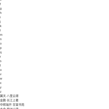
f
g
h
i
j
k
l
m
n
o
p
q
r
s
t
u
v
w
x
y
z
翼天·八里云璟
金鹏·长江上著
中辉瑞开·甘棠书苑