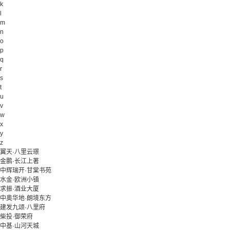
k
l
m
n
o
p
q
r
s
t
u
v
w
x
y
z
翼天·八里云璟
金鹏·长江上著
中辉瑞开·甘棠书苑
水金·欧洲小镇
求振·酒业大厦
中奥华地·朗境东方
建发九颂·八里府
柴投·御荣府
中基·山河天城