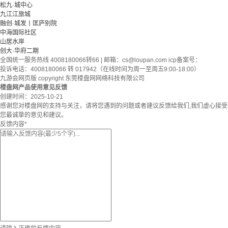
松九·城中心
九江江旅城
融创·城发丨匡庐别院
中海国际社区
山居水岸
创大·华府二期
全国统一服务热线 4008180066转66 | 邮箱：
cs@loupan.com
icp备案号：
投诉电话：4008180066 转 017942（在线时间为周一至周五9:00-18:00）
九游会网页版 copyright 东莞楼盘网网络科技有限公司
楼盘网产品使用意见反馈
创建时间：
2025-10-21
感谢您对楼盘网的支持与关注，请将您遇到的问题或者建议反馈给我们,我们虚心接受
您最诚挚的意见和建议。
反馈内容
*