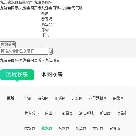
九江修水县商业地产-九游会国际
九游会国际-九游会网页版
九游会国际-九游会网页版
新房
看现场
商业地产
房价
楼讯
预约看房

九游会国际-九游会网页版
>
九江楼盘
区域找房
地图找房
区域
全部
浔阳区
濂溪区
开发区
八里湖新区
柴桑区
共青城市
庐山市
都昌县
滨江新城
湖口县
瑞昌市
德安县
修水县
永修县
彭泽县
武宁县
宜春市