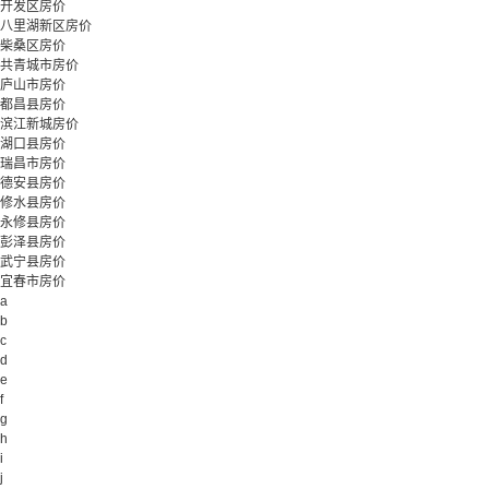
开发区房价
八里湖新区房价
柴桑区房价
共青城市房价
庐山市房价
都昌县房价
滨江新城房价
湖口县房价
瑞昌市房价
德安县房价
修水县房价
永修县房价
彭泽县房价
武宁县房价
宜春市房价
a
b
c
d
e
f
g
h
i
j