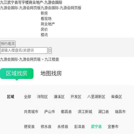
九江武宁县写字楼商业地产-九游会国际
九游会国际-九游会网页版
九游会国际-九游会网页版
新房
看现场
商业地产
房价
楼讯
预约看房

九游会国际-九游会网页版
>
九江楼盘
区域找房
地图找房
区域
全部
浔阳区
濂溪区
开发区
八里湖新区
柴桑区
共青城市
庐山市
都昌县
滨江新城
湖口县
瑞昌市
德安县
修水县
永修县
彭泽县
武宁县
宜春市