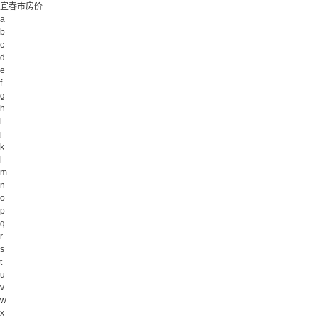
宜春市房价
a
b
c
d
e
f
g
h
i
j
k
l
m
n
o
p
q
r
s
t
u
v
w
x