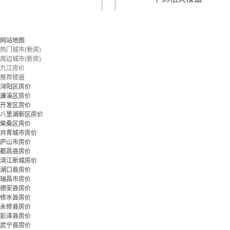
您可以尝试扩大搜索范围，或更改搜索关键词
网站地图
热门城市(新房)
周边城市(新房)
立即预约
九江房价
推荐楼盘
浔阳区房价
濂溪区房价
开发区房价
八里湖新区房价
柴桑区房价
共青城市房价
庐山市房价
都昌县房价
滨江新城房价
湖口县房价
瑞昌市房价
德安县房价
修水县房价
永修县房价
彭泽县房价
武宁县房价