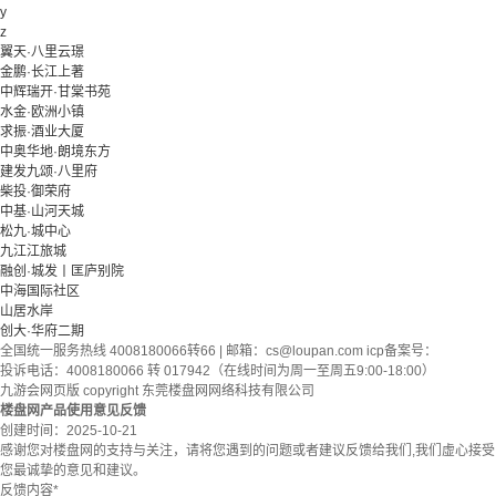
y
z
翼天·八里云璟
金鹏·长江上著
中辉瑞开·甘棠书苑
水金·欧洲小镇
求振·酒业大厦
中奥华地·朗境东方
建发九颂·八里府
柴投·御荣府
中基·山河天城
松九·城中心
九江江旅城
融创·城发丨匡庐别院
中海国际社区
山居水岸
创大·华府二期
全国统一服务热线 4008180066转66 | 邮箱：
cs@loupan.com
icp备案号：
投诉电话：4008180066 转 017942（在线时间为周一至周五9:00-18:00）
九游会网页版 copyright 东莞楼盘网网络科技有限公司
楼盘网产品使用意见反馈
创建时间：
2025-10-21
感谢您对楼盘网的支持与关注，请将您遇到的问题或者建议反馈给我们,我们虚心接受
您最诚挚的意见和建议。
反馈内容
*