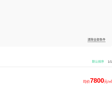
清除全部条件
默认排序
1/1
7800
均价
元/㎡