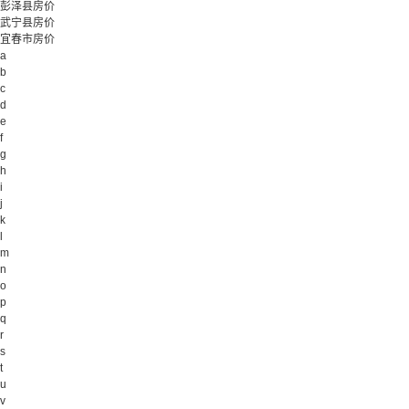
彭泽县房价
武宁县房价
宜春市房价
a
b
c
d
e
f
g
h
i
j
k
l
m
n
o
p
q
r
s
t
u
v