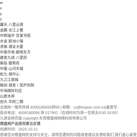
w
x
y
z
翼天·八里云璟
金鹏·长江上著
中辉瑞开·甘棠书苑
水金·欧洲小镇
求振·酒业大厦
中奥华地·朗境东方
建发九颂·八里府
柴投·御荣府
中基·山河天城
松九·城中心
九江江旅城
融创·城发丨匡庐别院
中海国际社区
山居水岸
创大·华府二期
全国统一服务热线 4008180066转66 | 邮箱：
cs@loupan.com
icp备案号：
投诉电话：4008180066 转 017942（在线时间为周一至周五9:00-18:00）
九游会网页版 copyright 东莞楼盘网网络科技有限公司
楼盘网产品使用意见反馈
创建时间：
2025-10-21
感谢您对楼盘网的支持与关注，请将您遇到的问题或者建议反馈给我们,我们虚心接