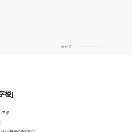
展开

字楼]
57平米