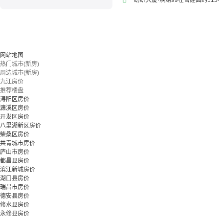
纺织大厦·滨湖99在售建面约115
网站地图
热门城市(新房)
周边城市(新房)
九江房价
推荐楼盘
浔阳区房价
濂溪区房价
开发区房价
八里湖新区房价
柴桑区房价
共青城市房价
庐山市房价
都昌县房价
滨江新城房价
湖口县房价
瑞昌市房价
德安县房价
修水县房价
永修县房价