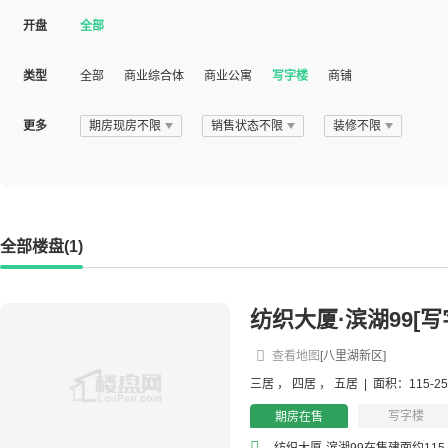
开盘
全部
类型
全部
商业综合体
商业公寓
写字楼
商铺
更多
期房现房不限
销售状态不限
装修不限
全部楼盘(1)
纺织大厦·滨湖99[写
查看地图
[八里湖新区]
三居
，
四居
，
五居
|
面积：115-2
写字楼
期房在售