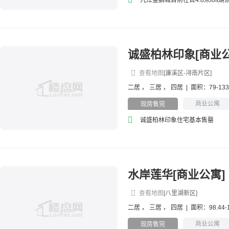
九江金鹏城目前在售4.8米loft湖
诚盛柏林印象[商业公
查看地图
[濂溪区-浔南片区]
二居
，
三居
，
四居
|
面积：79-13
商业公寓
现房售完
诚盛柏林印象住宅基本售罄
水岸莲华[商业公寓]
查看地图
[八里湖新区]
二居
，
三居
，
四居
|
面积：98.44-
商业公寓
现房售完