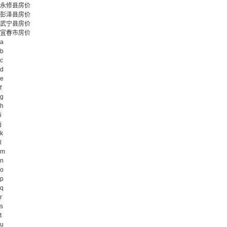
永修县房价
彭泽县房价
武宁县房价
宜春市房价
a
b
c
d
e
f
g
h
i
j
k
l
m
n
o
p
q
r
s
t
u