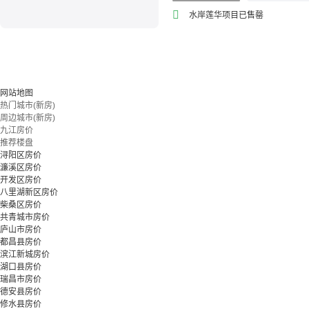
教育地产
水岸莲华项目已售罄
网站地图
热门城市(新房)
周边城市(新房)
九江房价
推荐楼盘
浔阳区房价
濂溪区房价
开发区房价
八里湖新区房价
柴桑区房价
共青城市房价
庐山市房价
都昌县房价
滨江新城房价
湖口县房价
瑞昌市房价
德安县房价
修水县房价