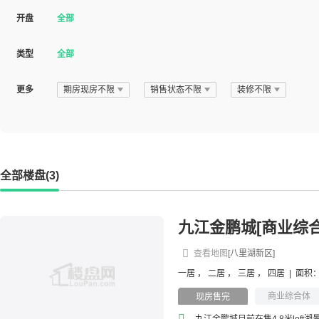
开盘
全部
类型
全部
更多
期房现房不限
销售状态不限
装修不限
全部楼盘(3)
九江金鹏城[商业综合
查看地图
[八里湖新区]
一居
，
二居
，
三居
，
四居
|
面积：
商业综合体
现房售完