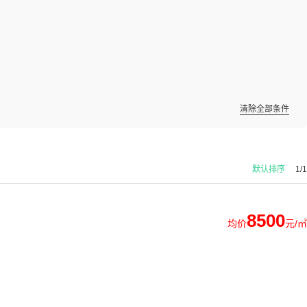
清除全部条件
默认排序
1/1
8500
均价
元/㎡