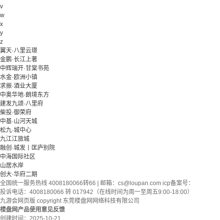
v
w
x
y
z
翼天·八里云璟
金鹏·长江上著
中辉瑞开·甘棠书苑
水金·欧洲小镇
求振·酒业大厦
中奥华地·朗境东方
建发九颂·八里府
柴投·御荣府
中基·山河天城
松九·城中心
九江江旅城
融创·城发丨匡庐别院
中海国际社区
山居水岸
创大·华府二期
全国统一服务热线 4008180066转66 | 邮箱：
cs@loupan.com
icp备案号：
投诉电话：4008180066 转 017942（在线时间为周一至周五9:00-18:00）
九游会网页版 copyright 东莞楼盘网网络科技有限公司
楼盘网产品使用意见反馈
创建时间：
2025-10-21