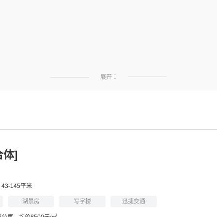
展开

体]
43-145平米
湖景房
写字楼
迅捷交通