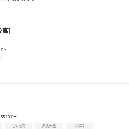
景公寓，均价8500元/㎡
寓]
3平米
155.83平米
性价比高
品质大盘
湖景房