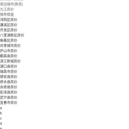
周边城市(新房)
九江房价
推荐楼盘
浔阳区房价
濂溪区房价
开发区房价
八里湖新区房价
柴桑区房价
共青城市房价
庐山市房价
都昌县房价
滨江新城房价
湖口县房价
瑞昌市房价
德安县房价
修水县房价
永修县房价
彭泽县房价
武宁县房价
宜春市房价
a
b
c
d
e