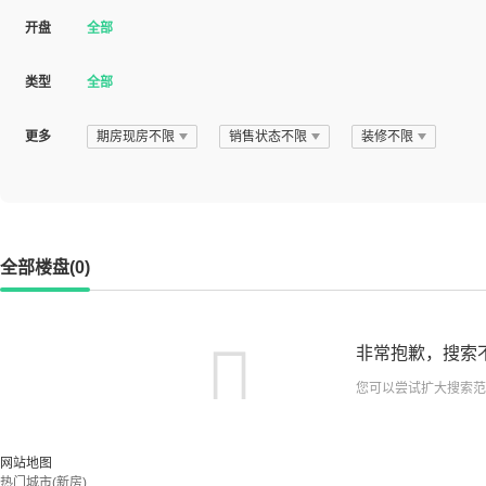
开盘
全部
类型
全部
更多
期房现房不限
销售状态不限
装修不限
全部楼盘(0)
非常抱歉，搜索
您可以尝试扩大搜索范
网站地图
热门城市(新房)