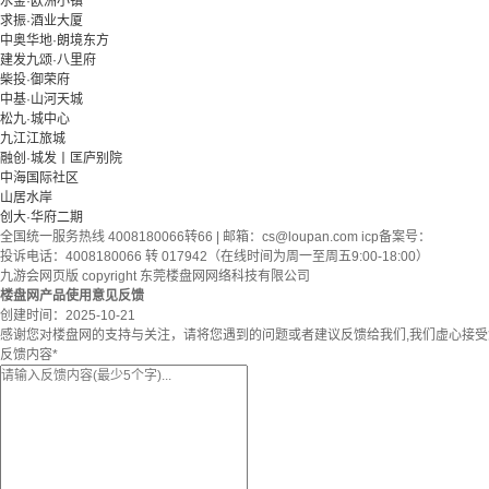
水金·欧洲小镇
求振·酒业大厦
中奥华地·朗境东方
建发九颂·八里府
柴投·御荣府
中基·山河天城
松九·城中心
九江江旅城
融创·城发丨匡庐别院
中海国际社区
山居水岸
创大·华府二期
全国统一服务热线 4008180066转66 | 邮箱：
cs@loupan.com
icp备案号：
投诉电话：4008180066 转 017942（在线时间为周一至周五9:00-18:00）
九游会网页版 copyright 东莞楼盘网网络科技有限公司
楼盘网产品使用意见反馈
创建时间：
2025-10-21
感谢您对楼盘网的支持与关注，请将您遇到的问题或者建议反馈给我们,我们虚心接
反馈内容
*