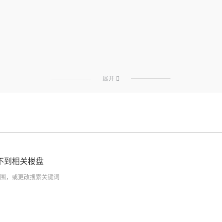
展开

不到相关楼盘
围，或更改搜索关键词