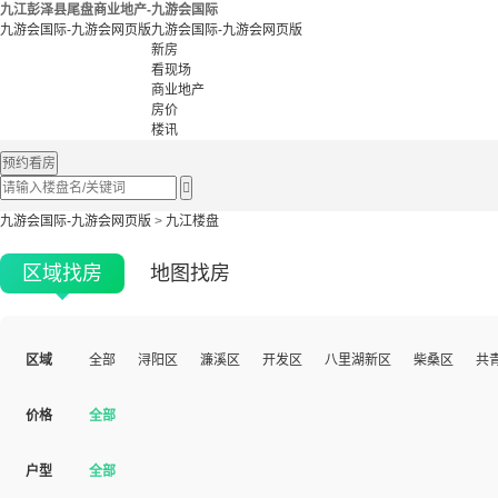
九江彭泽县尾盘商业地产-九游会国际
九游会国际-九游会网页版
九游会国际-九游会网页版
新房
看现场
商业地产
房价
楼讯
预约看房

九游会国际-九游会网页版
>
九江楼盘
区域找房
地图找房
区域
全部
浔阳区
濂溪区
开发区
八里湖新区
柴桑区
共
价格
全部
户型
全部