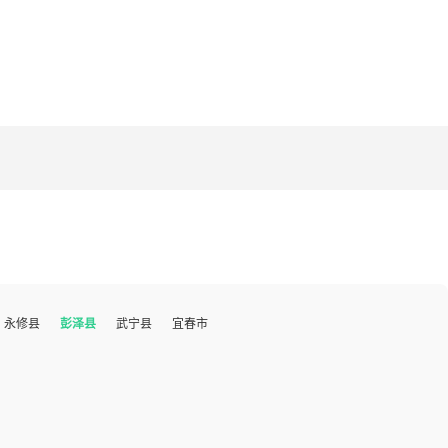
永修县
彭泽县
武宁县
宜春市