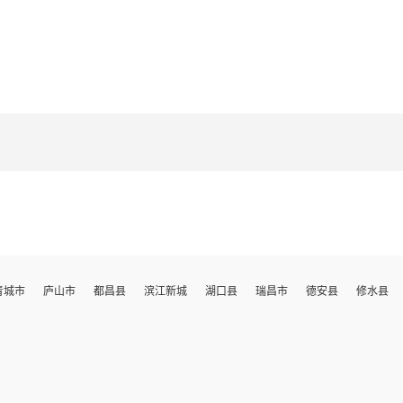
青城市
庐山市
都昌县
滨江新城
湖口县
瑞昌市
德安县
修水县