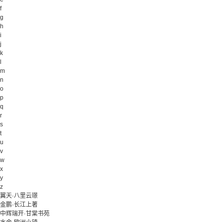
f
g
h
i
j
k
l
m
n
o
p
q
r
s
t
u
v
w
x
y
z
翼天·八里云璟
金鹏·长江上著
中辉瑞开·甘棠书苑