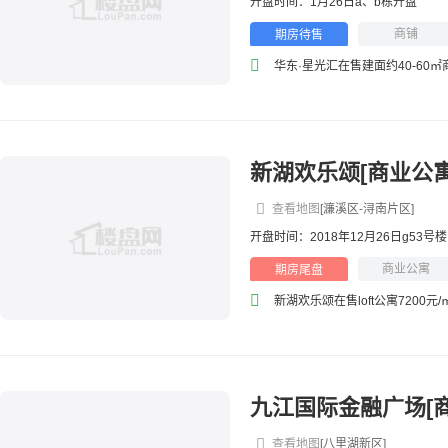
开盘时间：1月26日a、b栋开盘
商铺
期房待售
迅捷交通
华东·星光汇在售建面约40-60㎡
新湖欢乐颂[商业公寓
查看地图
[濂溪区-浔南片区]
开盘时间：2018年12月26日g53号
商业公寓
期房尾盘
环境优美
新湖欢乐颂在售loft公寓7200元/
九江国际金融广场[
查看地图
[八里湖新区]