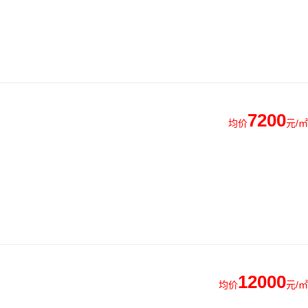
7200
均价
元/㎡
12000
均价
元/㎡