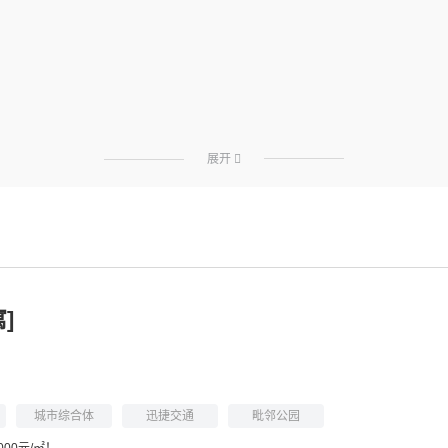
展开

]
城市综合体
迅捷交通
毗邻公园