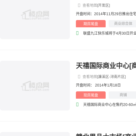
查看地图
[开发区]
开盘时间：2014年11月29日推出住
商业综合体
期房尾盘
联盛九江快乐城将于4月30日开
天禧国际商业中心[商
查看地图
[濂溪区-浔南片区]
开盘时间： 2014年1月18日
商铺
现房尾盘
环境优美
天禧国际商业中心在售约20-60㎡