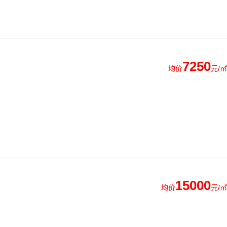
7250
均价
元/㎡
15000
均价
元/㎡