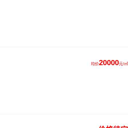
20000
均价
元/㎡