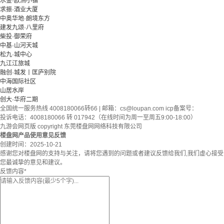
水金·欧洲小镇
求振·酒业大厦
中奥华地·朗境东方
建发九颂·八里府
柴投·御荣府
中基·山河天城
松九·城中心
九江江旅城
融创·城发丨匡庐别院
中海国际社区
山居水岸
创大·华府二期
全国统一服务热线 4008180066转66 | 邮箱：
cs@loupan.com
icp备案号：
投诉电话：4008180066 转 017942（在线时间为周一至周五9:00-18:00）
九游会网页版 copyright 东莞楼盘网网络科技有限公司
楼盘网产品使用意见反馈
创建时间：
2025-10-21
感谢您对楼盘网的支持与关注，请将您遇到的问题或者建议反馈给我们,我们虚心接受
您最诚挚的意见和建议。
反馈内容
*