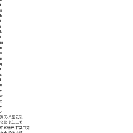
f
g
h
i
j
k
l
m
n
o
p
q
r
s
t
u
v
w
x
y
z
翼天·八里云璟
金鹏·长江上著
中辉瑞开·甘棠书苑