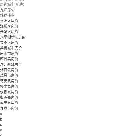
周边城市(新房)
立即预约
九江房价
推荐楼盘
浔阳区房价
濂溪区房价
开发区房价
八里湖新区房价
柴桑区房价
共青城市房价
庐山市房价
都昌县房价
滨江新城房价
湖口县房价
瑞昌市房价
德安县房价
修水县房价
永修县房价
彭泽县房价
武宁县房价
宜春市房价
a
b
c
d
e