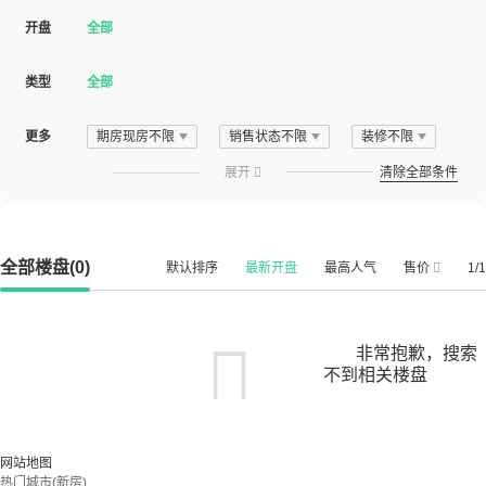
开盘
全部
类型
全部
更多
期房现房不限
销售状态不限
装修不限
展开

清除全部条件
全部楼盘(0)
默认排序
最新开盘
最高人气
售价
1/1
非常抱歉，搜索
不到相关楼盘
您可以尝试扩大搜索范围，或更改搜索关键词
网站地图
热门城市(新房)