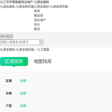
九江写字楼尾盘商业地产-九游会国际
九游会国际-九游会网页版
九游会国际-九游会网页版
新房
看现场
商业地产
房价
楼讯
预约看房

九游会国际-九游会网页版
>
九江楼盘
区域找房
地图找房
区域
全部
价格
全部
户型
全部