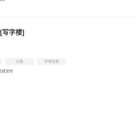
/㎡
[写字楼]
公园
环境优美
毛坯交付