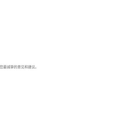
受您最诚挚的意见和建议。