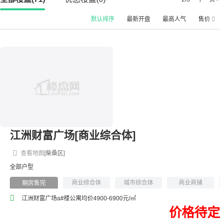
默认排序
最新开盘
最高人气
售价
江洲财富广场[商业综合体]
查看地图
[柴桑区]
全部户型
商业综合体
城市综合体
商业商铺
期房售完
江洲财富广场a#楼公寓均价4900-6900元/㎡
价格待定