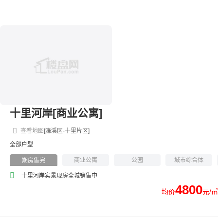
十里河岸[商业公寓]
查看地图
[濂溪区-十里片区]
全部户型
商业公寓
公园
城市综合体
期房售完
购物方便
十里河岸实景现房全城销售中
4800
均价
元/㎡