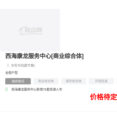
西海康龙服务中心[商业综合体]
查看地图
[武宁县]
全部户型
商业综合体
城市综合体
环境优美
期房售完
西海康龙服务中心新增76套房源入市
价格待定