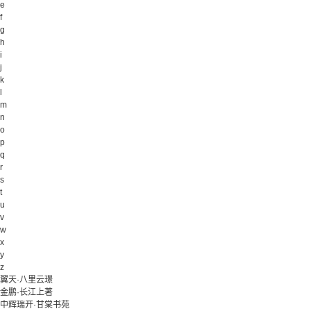
e
f
g
h
i
j
k
l
m
n
o
p
q
r
s
t
u
v
w
x
y
z
翼天·八里云璟
金鹏·长江上著
中辉瑞开·甘棠书苑