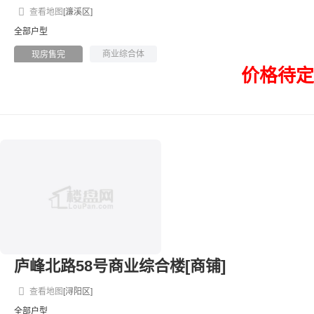
查看地图
[濂溪区]
全部户型
商业综合体
现房售完
价格待定
庐峰北路58号商业综合楼[商铺]
查看地图
[浔阳区]
全部户型