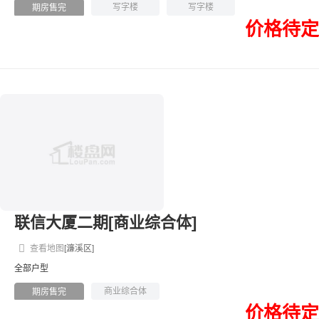
写字楼
写字楼
期房售完
价格待定
联信大厦二期[商业综合体]
查看地图
[濂溪区]
全部户型
商业综合体
期房售完
价格待定