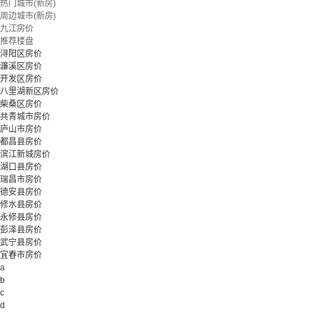
热门城市(新房)
周边城市(新房)
九江房价
推荐楼盘
浔阳区房价
濂溪区房价
开发区房价
八里湖新区房价
柴桑区房价
共青城市房价
庐山市房价
都昌县房价
滨江新城房价
湖口县房价
瑞昌市房价
德安县房价
修水县房价
永修县房价
彭泽县房价
武宁县房价
宜春市房价
a
b
c
d