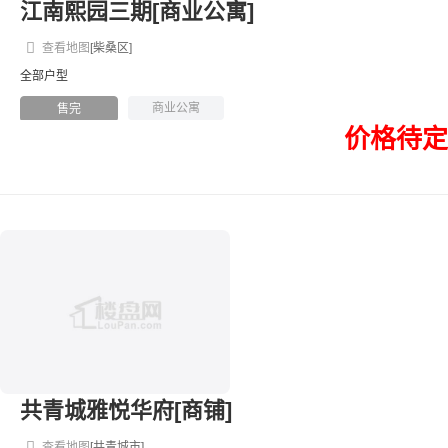
江南熙园三期[商业公寓]
查看地图
[柴桑区]
全部户型
商业公寓
售完
价格待定
共青城雅悦华府[商铺]
查看地图
[共青城市]