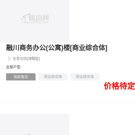
融川商务办公(公寓)楼[商业综合体]
查看地图
[浔阳区]
全部户型
商业综合体
商业综合体
现房售完
价格待定